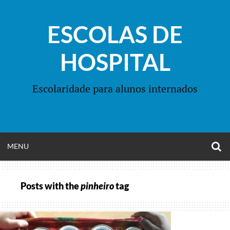
Skip
to
ESCOLAS DE
content
HOSPITAL
Escolaridade para alunos internados
O
OPEN
MENU
S
F
MENU
Posts with the
pinheiro
tag