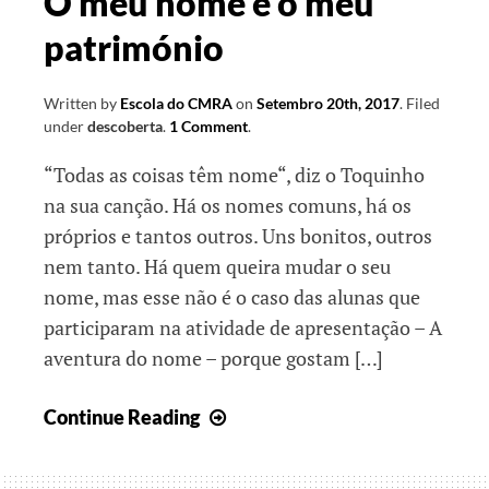
O meu nome é o meu
património
Written by
Escola do CMRA
on
Setembro 20th, 2017
.
Filed
under
descoberta
.
1 Comment
.
“Todas as coisas têm nome“, diz o Toquinho
na sua canção. Há os nomes comuns, há os
próprios e tantos outros. Uns bonitos, outros
nem tanto. Há quem queira mudar o seu
nome, mas esse não é o caso das alunas que
participaram na atividade de apresentação – A
aventura do nome – porque gostam […]
O
Continue Reading
meu
nome