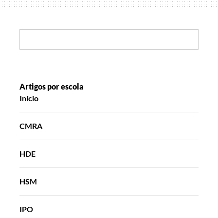
é
o
meu
Search:
património
Artigos por escola
Início
CMRA
HDE
HSM
IPO