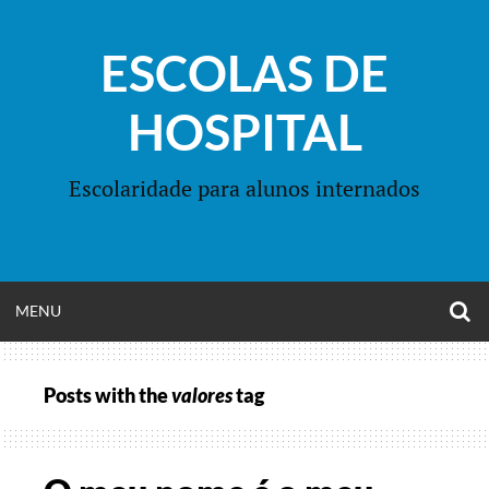
Skip
to
ESCOLAS DE
content
HOSPITAL
Escolaridade para alunos internados
O
OPEN
MENU
S
F
MENU
Posts with the
valores
tag