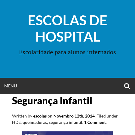
Skip
to
ESCOLAS DE
content
HOSPITAL
Escolaridade para alunos internados
O
OPEN
MENU
S
F
Segurança Infantil
MENU
Written by
escolas
on
Novembro 12th, 2014
.
Filed under
HDE
,
queimaduras
,
segurança infantil
.
1 Comment
.