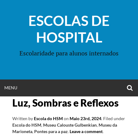
Skip
to
ESCOLAS DE
content
HOSPITAL
Escolaridade para alunos internados
O
OPEN
MENU
S
F
Luz, Sombras e Reflexos
MENU
Written by
Escola do HSM
on
Maio 23rd, 2024
.
Filed under
Escola do HSM
,
Museu Calouste Gulbenkian
,
Museu da
Marioneta
,
Pontes para a paz
.
Leave a comment
.