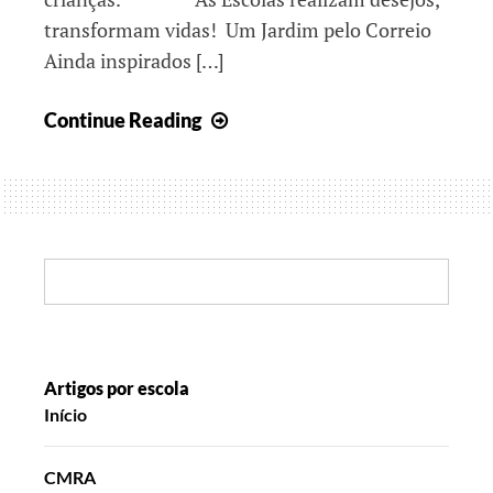
transformam vidas! Um Jardim pelo Correio
Ainda inspirados […]
Um
Continue Reading
Ano
Letivo
em
grande
ARTIVISMO
Search:
Artigos por escola
Início
CMRA