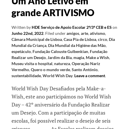
Um Ano Letivo em
grande ARTIVISMO
Written by
HDE Serviço de Apoio Escolar 2º/3º CEB e ES
on
Junho 22nd, 2022
.
Filed under
amigos
,
arte
,
ativismo
,
Câmara Municipal de Lisboa
,
Casa Pia de Lisboa
,
circo
,
Dia
Mundial da Criança
,
Dia Mundial da Higiéne das Mão
,
espetáculo
,
Fundação Calouste Gulbenkian
,
Fundação
Realizar um Desejo
,
Jardim da Bia
,
magia
,
Make a Wish
,
Museu visita o hospital
,
natureza
,
Operação Nariz
Vermelho
,
Quero o mundo verde
,
Santo António
,
sustentabilidade
,
World Wish Day
.
Leave a comment
.
World Wish Day Desafiados pela Make-a-
Wish, este ano participámos no World Wish
Day – 42º aniversário da Fundação Realizar
um Desejo. Com a participação de muitas
escolas, foi possível realizar o desejo de seis
crianças. As Escolas realizam desejos,