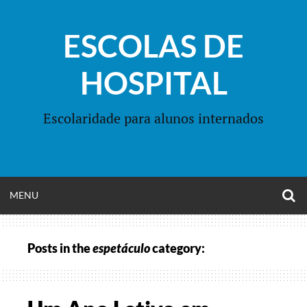
Skip
to
ESCOLAS DE
content
HOSPITAL
Escolaridade para alunos internados
O
OPEN
MENU
S
F
MENU
Posts in the
espetáculo
category: