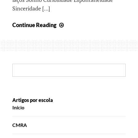
Sinceridade […]
Faz
Continue Reading
de
conta,
mas
nem
sempre
Search:
Artigos por escola
Início
CMRA