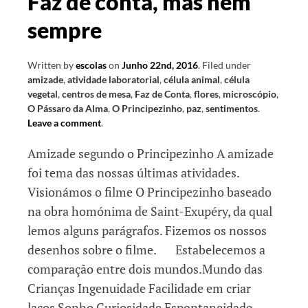
Faz de conta, mas nem
sempre
Written by
escolas
on
Junho 22nd, 2016
.
Filed under
amizade
,
atividade laboratorial
,
célula animal
,
célula
vegetal
,
centros de mesa
,
Faz de Conta
,
flores
,
microscópio
,
O Pássaro da Alma
,
O Principezinho
,
paz
,
sentimentos
.
Leave a comment
.
Amizade segundo o Principezinho A amizade
foi tema das nossas últimas atividades.
Visionámos o filme O Principezinho baseado
na obra homónima de Saint-Exupéry, da qual
lemos alguns parágrafos. Fizemos os nossos
desenhos sobre o filme. Estabelecemos a
comparação entre dois mundos.Mundo das
Crianças Ingenuidade Facilidade em criar
laços Sonho Curiosidade Espontaneidade