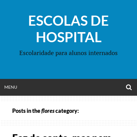
Skip
to
ESCOLAS DE
content
HOSPITAL
Escolaridade para alunos internados
O
OPEN
MENU
S
F
MENU
Posts in the
flores
category: