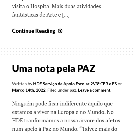
visita o Hospital Mais duas atividades
fantásticas de Arte e […]
Páscoa,
Continue Reading
época
de
Esperança
Uma nota pela PAZ
Written by
HDE Serviço de Apoio Escolar 2º/3º CEB e ES
on
Março 14th, 2022
.
Filed under
paz
.
Leave a comment
.
Ninguém pode ficar indiferente àquilo que
estamos a viver na Europa e no Mundo. No
HDE tranformámos a nossa árvore dos afetos
num apelo à Paz no Mundo. “Talvez mais do