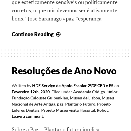
que esteticamente sensíveis ou politicamente
corretos, o que nós devemos ser é ativamente
bons.” José Saramago #paz #esperança
Uma
Continue Reading
nota
pela
PAZ
Resoluções de Ano Novo
Written by
HDE Serviço de Apoio Escolar 2º/3º CEB e ES
on
Fevereiro 12th, 2020
.
Filed under
Academia Código Júnior
,
Fundação Calouste Gulbenkian
,
Museu de Lisboa
,
Museu
Nacional de Arte Antiga
,
paz
,
Plantar o Futuro
,
Projeto
Lideres Digitais
,
Projeto Museu visita Hospital
,
Robot
.
Leave a comment
.
Sobre a Paz… Plantar o futuro implica