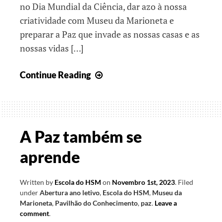
no Dia Mundial da Ciência, dar azo à nossa
criatividade com Museu da Marioneta e
preparar a Paz que invade as nossas casas e as
nossas vidas […]
A
Continue Reading
Paz
é
feita
de
A Paz também se
memórias
aprende
felizes
Written by
Escola do HSM
on
Novembro 1st, 2023
.
Filed
under
Abertura ano letivo
,
Escola do HSM
,
Museu da
Marioneta
,
Pavilhão do Conhecimento
,
paz
.
Leave a
comment
.