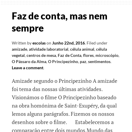
paz
até
Faz de conta, mas nem
ao
sempre
Japão
Written by
escolas
on
Junho 22nd, 2016
.
Filed under
amizade
,
atividade laboratorial
,
célula animal
,
célula
vegetal
,
centros de mesa
,
Faz de Conta
,
flores
,
microscópio
,
O Pássaro da Alma
,
O Principezinho
,
paz
,
sentimentos
.
Leave a comment
.
Amizade segundo o Principezinho A amizade
foi tema das nossas últimas atividades.
Visionámos o filme O Principezinho baseado
na obra homónima de Saint-Exupéry, da qual
lemos alguns parágrafos. Fizemos os nossos
desenhos sobre o filme. Estabelecemos a
comparação entre dois mundos.Mundo das