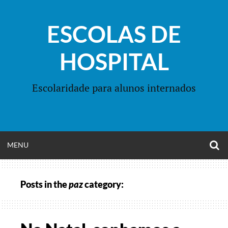
Skip
to
ESCOLAS DE
content
HOSPITAL
Escolaridade para alunos internados
O
OPEN
MENU
S
F
MENU
Posts in the
paz
category: