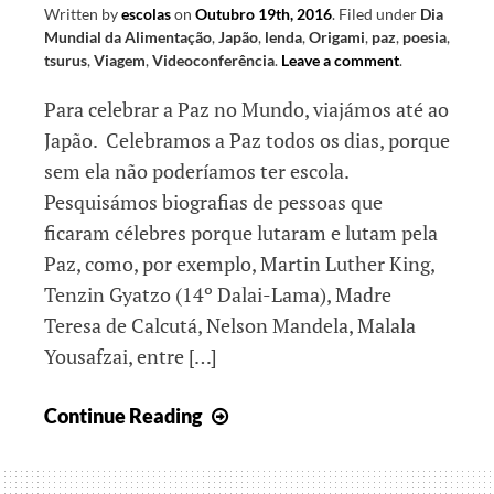
Written by
escolas
on
Outubro 19th, 2016
.
Filed under
Dia
Mundial da Alimentação
,
Japão
,
lenda
,
Origami
,
paz
,
poesia
,
tsurus
,
Viagem
,
Videoconferência
.
Leave a comment
.
Para celebrar a Paz no Mundo, viajámos até ao
Japão. Celebramos a Paz todos os dias, porque
sem ela não poderíamos ter escola.
Pesquisámos biografias de pessoas que
ficaram célebres porque lutaram e lutam pela
Paz, como, por exemplo, Martin Luther King,
Tenzin Gyatzo (14º Dalai-Lama), Madre
Teresa de Calcutá, Nelson Mandela, Malala
Yousafzai, entre […]
Uma
Continue Reading
viagem
de