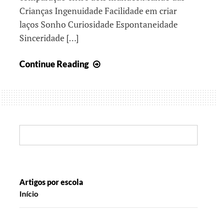
Crianças Ingenuidade Facilidade em criar
laços Sonho Curiosidade Espontaneidade
Sinceridade […]
Faz
Continue Reading
de
conta,
mas
nem
sempre
Search:
Artigos por escola
Início