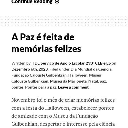
No
Continue Reading
Natal,
sonhamos
a
Paz
A Paz é feita de
no
memórias felizes
Mundo
Written by
HDE Serviço de Apoio Escolar 2º/3º CEB e ES
on
Dezembro 6th, 2023
.
Filed under
Dia Mundial da Ciência
,
Fundação Calouste Gulbenkian
,
Halloween
,
Museu
Calouste Gulbenkian
,
Museu da Marioneta
,
Natal
,
paz
,
pontes
,
Pontes para a paz
.
Leave a comment
.
Novembro foi o mês de criar memórias felizes
com a festa do Halloween, estabelecer pontes
de amizade com o Museu da Fundação
Gulbenkian, despertar o interesse pela ciência