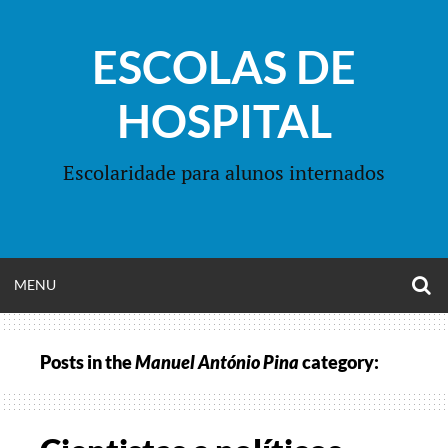
Skip
to
ESCOLAS DE
content
HOSPITAL
Escolaridade para alunos internados
O
OPEN
MENU
S
F
MENU
Posts in the
Manuel António Pina
category: