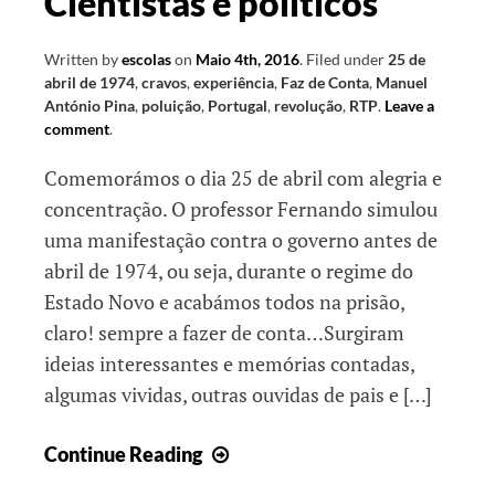
Cientistas e políticos
Written by
escolas
on
Maio 4th, 2016
.
Filed under
25 de
abril de 1974
,
cravos
,
experiência
,
Faz de Conta
,
Manuel
António Pina
,
poluição
,
Portugal
,
revolução
,
RTP
.
Leave a
comment
.
Comemorámos o dia 25 de abril com alegria e
concentração. O professor Fernando simulou
uma manifestação contra o governo antes de
abril de 1974, ou seja, durante o regime do
Estado Novo e acabámos todos na prisão,
claro! sempre a fazer de conta…Surgiram
ideias interessantes e memórias contadas,
algumas vividas, outras ouvidas de pais e […]
Cientistas
Continue Reading
e