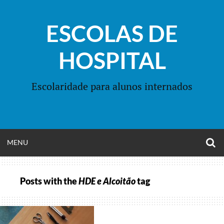
Skip
to
ESCOLAS DE
content
HOSPITAL
Escolaridade para alunos internados
O
OPEN
MENU
S
F
MENU
Posts with the
HDE e Alcoitão
tag