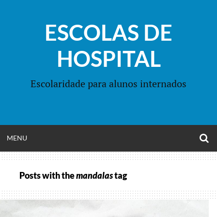
Skip
to
ESCOLAS DE
content
HOSPITAL
Escolaridade para alunos internados
O
OPEN
MENU
S
F
MENU
Posts with the
mandalas
tag