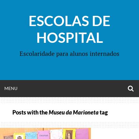
Skip
to
ESCOLAS DE
content
HOSPITAL
Escolaridade para alunos internados
O
OPEN
MENU
S
F
MENU
Posts with the
Museu da Marioneta
tag