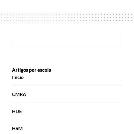
comunicar
é
que
a
gente
Search:
se
entende
Artigos por escola
Início
CMRA
HDE
HSM