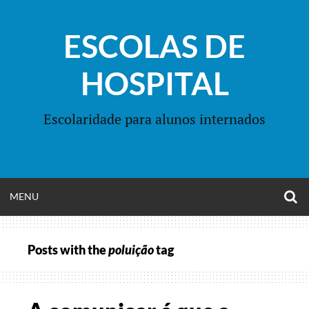
Skip
to
ESCOLAS DE
content
HOSPITAL
Escolaridade para alunos internados
O
OPEN
MENU
S
F
MENU
Posts with the
poluição
tag