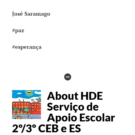
José Saramago
#paz
#esperança
HIDE
AUTHOR
About HDE
BIO
Serviço de
Apoio Escolar
2º/3º CEB e ES