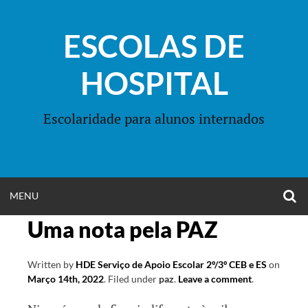
Skip
to
ESCOLAS DE
content
HOSPITAL
Escolaridade para alunos internados
O
OPEN
MENU
S
F
Uma nota pela PAZ
MENU
Written by
HDE Serviço de Apoio Escolar 2º/3º CEB e ES
on
Março 14th, 2022
.
Filed under
paz
.
Leave a comment
.