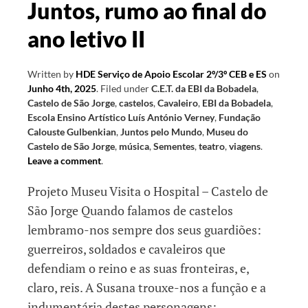
Juntos, rumo ao final do
Criança
ano letivo II
Written by
HDE Serviço de Apoio Escolar 2º/3º CEB e ES
on
Junho 4th, 2025
.
Filed under
C.E.T. da EBI da Bobadela
,
Castelo de São Jorge
,
castelos
,
Cavaleiro
,
EBI da Bobadela
,
Escola Ensino Artístico Luís António Verney
,
Fundação
Calouste Gulbenkian
,
Juntos pelo Mundo
,
Museu do
Castelo de São Jorge
,
música
,
Sementes
,
teatro
,
viagens
.
Leave a comment
.
Projeto Museu Visita o Hospital – Castelo de
São Jorge Quando falamos de castelos
lembramo-nos sempre dos seus guardiões:
guerreiros, soldados e cavaleiros que
defendiam o reino e as suas fronteiras, e,
claro, reis. A Susana trouxe-nos a função e a
indumentária destes personagens: