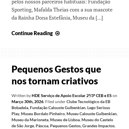
pelos nossos parceiros habituais: Fundação
Sporting, Mafalda Theias com a sua mascote
da Rainha Dona Estefânia, Museu da […]
Comemorações
Continue Reading
do
Dia
Mundial
da
Pequenos Gestos que
Criança
nos tornam criativos
Written by
HDE Serviço de Apoio Escolar 2º/3º CEB e ES
on
Março 30th, 2026
.
Filed under
Clube Tecnológico da EB
Bobadela
,
Fundação Calouste Gulbenkian
,
Lego Serious
Play
,
Museu Bordalo Pinheiro
,
Museu Calouste Gulbenkian
,
Museu da Marioneta
,
Museu de Lisboa
,
Museu do Castelo
de São Jorge
,
Páscoa
,
Pequenos Gestos, Grandes Impactos
.