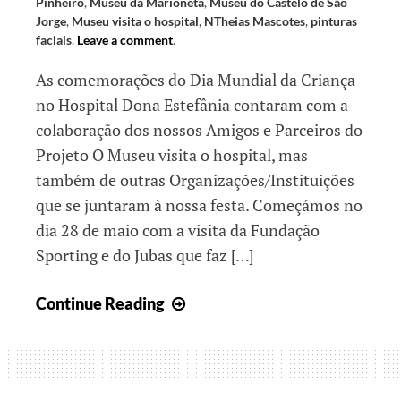
Pinheiro
,
Museu da Marioneta
,
Museu do Castelo de São
Jorge
,
Museu visita o hospital
,
NTheias Mascotes
,
pinturas
faciais
.
Leave a comment
.
As comemorações do Dia Mundial da Criança
no Hospital Dona Estefânia contaram com a
colaboração dos nossos Amigos e Parceiros do
Projeto O Museu visita o hospital, mas
também de outras Organizações/Instituições
que se juntaram à nossa festa. Começámos no
dia 28 de maio com a visita da Fundação
Sporting e do Jubas que faz […]
Juntos
Continue Reading
no
Dia
Mundial
da