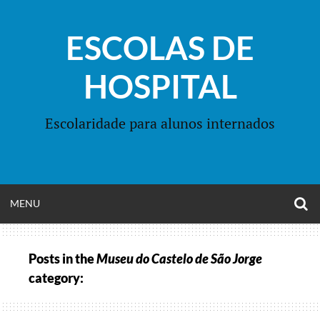
Skip
to
ESCOLAS DE
content
HOSPITAL
Escolaridade para alunos internados
O
OPEN
MENU
S
F
MENU
Posts in the
Museu do Castelo de São Jorge
category: