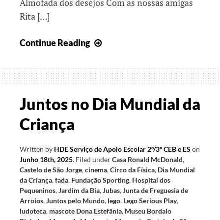
Almofada dos desejos Com as nossas amigas
Rita […]
Pequenos
Continue Reading
Gestos,
Grandes
Impactos
Juntos no Dia Mundial da
Criança
Written by
HDE Serviço de Apoio Escolar 2º/3º CEB e ES
on
Junho 18th, 2025
.
Filed under
Casa Ronald McDonald
,
Castelo de São Jorge
,
cinema
,
Circo da Física
,
Dia Mundial
da Criança
,
fada
,
Fundação Sporting
,
Hospital dos
Pequeninos
,
Jardim da Bia
,
Jubas
,
Junta de Freguesia de
Arroios
,
Juntos pelo Mundo
,
lego
,
Lego Serious Play
,
ludoteca
,
mascote Dona Estefânia
,
Museu Bordalo