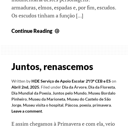
armaduras, elmos, espadas e, por fim, escudos.
Os escudos tinham a função […]
Juntos,
Continue Reading
rumo
ao
final
do
Juntos, renascemos
ano
letivo
Written by
HDE Serviço de Apoio Escolar 2º/3º CEB e ES
on
II
Abril 2nd, 2025
.
Filed under
Dia da Árvore
,
Dia da Floresta
,
Dia Mundial da Poesia
,
Juntos pelo Mundo
,
Museu Bordalo
Pinheiro
,
Museu da Marioneta
,
Museu do Castelo de São
Jorge
,
Museu visita o hospital
,
Páscoa
,
poesia
,
primavera
.
Leave a comment
.
E assim chegamos à Primavera e com ela, veio