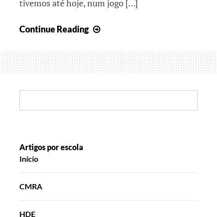
tivemos até hoje, num jogo […]
Juntos,
Continue Reading
rumo
ao
final
do
Ano
Search:
Letivo
I
Artigos por escola
Início
CMRA
HDE