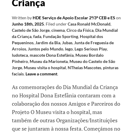
Criança
Written by
HDE Serviço de Apoio Escolar 2º/3º CEB e ES
on
Junho 18th, 2025
.
Filed under
Casa Ronald McDonald
,
Castelo de São Jorge
,
cinema
,
Circo da Física
,
Dia Mundial
da Criança
,
fada
,
Fundação Sporting
,
Hospital dos
Pequeninos
,
Jardim da Bia
,
Jubas
,
Junta de Freguesia de
Arroios
,
Juntos pelo Mundo
,
lego
,
Lego Serious Play
,
ludoteca
,
mascote Dona Estefânia
,
Museu Bordalo
Pinheiro
,
Museu da Marioneta
,
Museu do Castelo de São
Jorge
,
Museu visita o hospital
,
NTheias Mascotes
,
pinturas
faciais
.
Leave a comment
.
As comemorações do Dia Mundial da Criança
no Hospital Dona Estefânia contaram com a
colaboração dos nossos Amigos e Parceiros do
Projeto O Museu visita o hospital, mas
também de outras Organizações/Instituições
que se juntaram à nossa festa. Começámos no