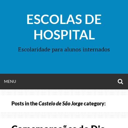
Skip
to
ESCOLAS DE
content
HOSPITAL
Escolaridade para alunos internados
O
OPEN
MENU
S
F
MENU
Posts in the
Castelo de São Jorge
category: