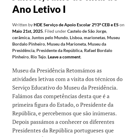
Ano Letivo I
letivo
II
Written by
HDE Serviço de Apoio Escolar 2º/3º CEB e ES
on
Maio 21st, 2025
.
Filed under
Castelo de São Jorge
,
cerâmica
,
Juntos pelo Mundo
,
Lisboa
,
marionetas
,
Museu
Bordalo Pinheiro
,
Museu da Marioneta
,
Museu da
Presidência
,
Presidente da República
,
Rafael Bordalo
Pinheiro
,
Rio Tejo
.
Leave a comment
.
Museu da Presidência Retomámos as
atividades letivas com a visita dos técnicos do
Serviço Educativo do Museu da Presidência.
Falámos das competências desta que é a
primeira figura do Estado, o Presidente da
República, e percebemos que são inúmeras.
Depois passámos a conhecer os diferentes
Presidentes da República portugueses que