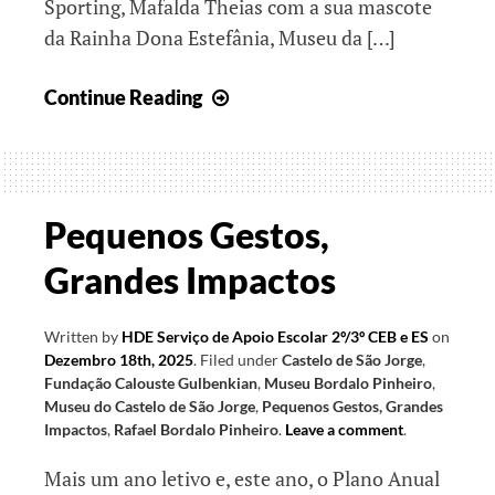
Sporting, Mafalda Theias com a sua mascote
da Rainha Dona Estefânia, Museu da […]
Comemorações
Continue Reading
do
Dia
Mundial
da
Pequenos Gestos,
Criança
Grandes Impactos
Written by
HDE Serviço de Apoio Escolar 2º/3º CEB e ES
on
Dezembro 18th, 2025
.
Filed under
Castelo de São Jorge
,
Fundação Calouste Gulbenkian
,
Museu Bordalo Pinheiro
,
Museu do Castelo de São Jorge
,
Pequenos Gestos, Grandes
Impactos
,
Rafael Bordalo Pinheiro
.
Leave a comment
.
Mais um ano letivo e, este ano, o Plano Anual