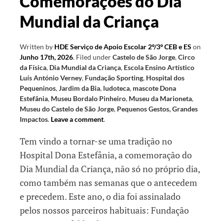
Comemorações do Dia
Mundial da Criança
Written by
HDE Serviço de Apoio Escolar 2º/3º CEB e ES
on
Junho 17th, 2026
.
Filed under
Castelo de São Jorge
,
Circo
da Física
,
Dia Mundial da Criança
,
Escola Ensino Artístico
Luís António Verney
,
Fundação Sporting
,
Hospital dos
Pequeninos
,
Jardim da Bia
,
ludoteca
,
mascote Dona
Estefânia
,
Museu Bordalo Pinheiro
,
Museu da Marioneta
,
Museu do Castelo de São Jorge
,
Pequenos Gestos, Grandes
Impactos
.
Leave a comment
.
Tem vindo a tornar-se uma tradição no
Hospital Dona Estefânia, a comemoração do
Dia Mundial da Criança, não só no próprio dia,
como também nas semanas que o antecedem
e precedem. Este ano, o dia foi assinalado
pelos nossos parceiros habituais: Fundação