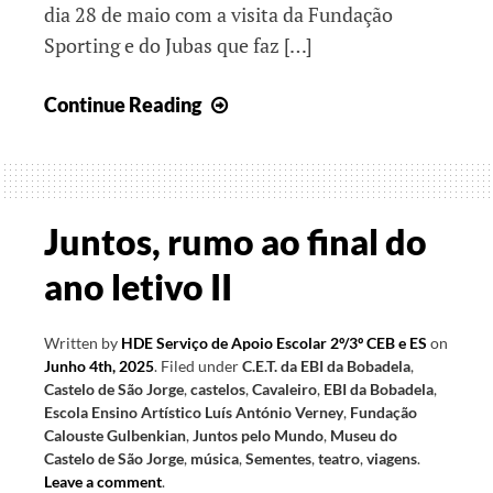
dia 28 de maio com a visita da Fundação
Sporting e do Jubas que faz […]
Juntos
Continue Reading
no
Dia
Mundial
da
Juntos, rumo ao final do
Criança
ano letivo II
Written by
HDE Serviço de Apoio Escolar 2º/3º CEB e ES
on
Junho 4th, 2025
.
Filed under
C.E.T. da EBI da Bobadela
,
Castelo de São Jorge
,
castelos
,
Cavaleiro
,
EBI da Bobadela
,
Escola Ensino Artístico Luís António Verney
,
Fundação
Calouste Gulbenkian
,
Juntos pelo Mundo
,
Museu do
Castelo de São Jorge
,
música
,
Sementes
,
teatro
,
viagens
.
Leave a comment
.