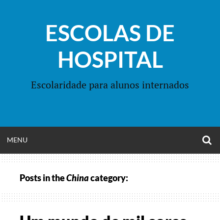
Skip
to
ESCOLAS DE
content
HOSPITAL
Escolaridade para alunos internados
O
OPEN
MENU
S
F
MENU
Posts in the
China
category: