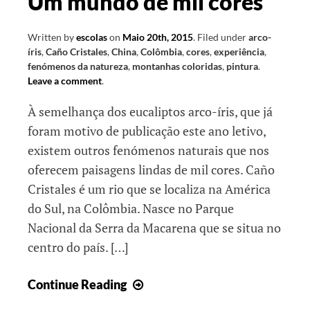
Um mundo de mil cores
Written by
escolas
on
Maio 20th, 2015
.
Filed under
arco-
íris
,
Caño Cristales
,
China
,
Colômbia
,
cores
,
experiência
,
fenómenos da natureza
,
montanhas coloridas
,
pintura
.
Leave a comment
.
À semelhança dos eucaliptos arco-íris, que já
foram motivo de publicação este ano letivo,
existem outros fenómenos naturais que nos
oferecem paisagens lindas de mil cores. Caño
Cristales é um rio que se localiza na América
do Sul, na Colômbia. Nasce no Parque
Nacional da Serra da Macarena que se situa no
centro do país. […]
Um
Continue Reading
mundo