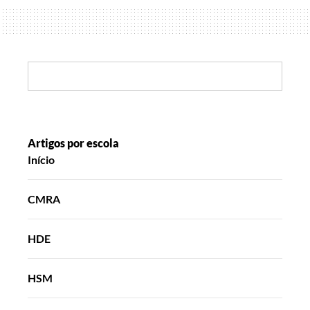
de
mil
cores
Search:
Artigos por escola
Início
CMRA
HDE
HSM