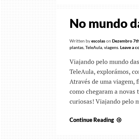
No mundo d
Written by
escolas
on
Dezembro 7th
plantas
,
TeleAula
,
viagens
.
Leave a 
Viajando pelo mundo das 
TeleAula, explorámos, co
Através de uma viagem, f
como chegaram a novas t
curiosas! Viajando pelo 
No
Continue Reading
mund
das