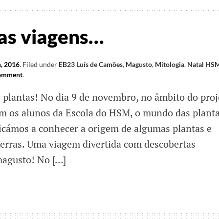
as viagens…
, 2016
.
Filed under
EB23 Luís de Camões
,
Magusto
,
Mitologia
,
Natal HS
comment
.
plantas! No dia 9 de novembro, no âmbito do proj
m os alunos da Escola do HSM, o mundo das planta
icámos a conhecer a origem de algumas plantas e
erras. Uma viagem divertida com descobertas
magusto! No […]
o