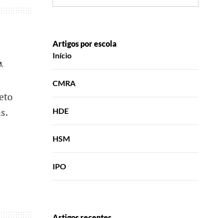
Artigos por escola
Início
M
,
CMRA
eto
s.
HDE
HSM
IPO
Artigos recentes