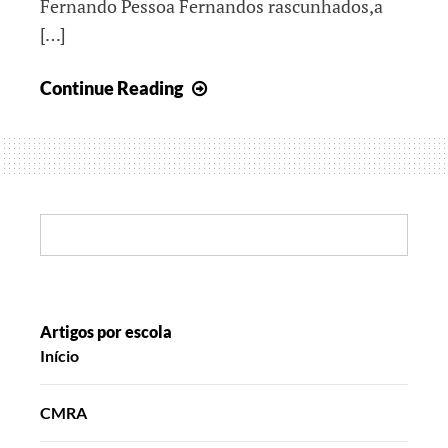
Fernando Pessoa Fernandos rascunhados,a
[…]
Contar
Continue Reading
projetos
de
desenho
e
pintura
Search:
Artigos por escola
Início
CMRA