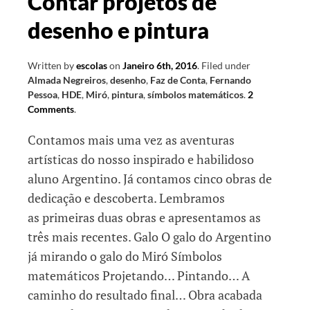
Contar projetos de
desenho e pintura
Written by
escolas
on
Janeiro 6th, 2016
.
Filed under
Almada Negreiros
,
desenho
,
Faz de Conta
,
Fernando
Pessoa
,
HDE
,
Miró
,
pintura
,
símbolos matemáticos
.
2
Comments
.
Contamos mais uma vez as aventuras
artísticas do nosso inspirado e habilidoso
aluno Argentino. Já contamos cinco obras de
dedicação e descoberta. Lembramos
as primeiras duas obras e apresentamos as
três mais recentes. Galo O galo do Argentino
já mirando o galo do Miró Símbolos
matemáticos Projetando… Pintando… A
caminho do resultado final… Obra acabada