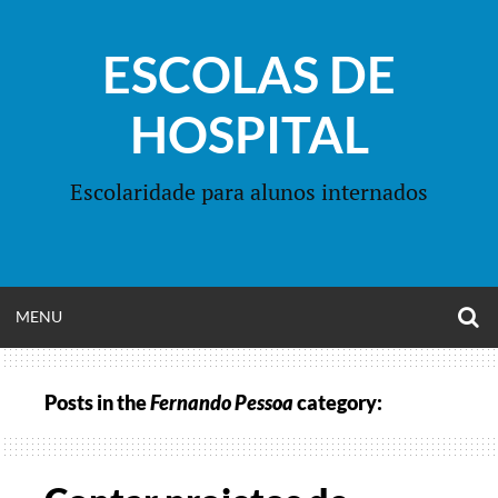
Skip
to
ESCOLAS DE
content
HOSPITAL
Escolaridade para alunos internados
O
OPEN
MENU
S
F
MENU
Posts in the
Fernando Pessoa
category: