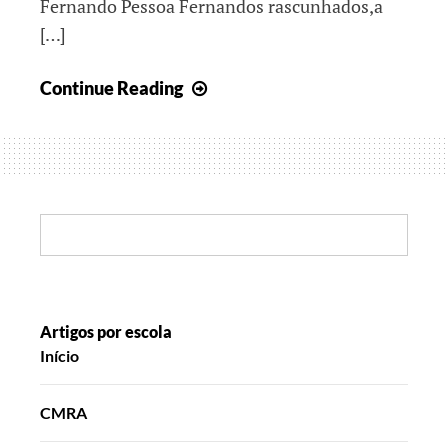
Fernando Pessoa Fernandos rascunhados,a
[…]
Contar
Continue Reading
projetos
de
desenho
e
pintura
Search:
Artigos por escola
Início
CMRA