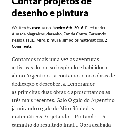
Contar projetos de
desenho e pintura
Written by
escolas
on
Janeiro 6th, 2016
.
Filed under
Almada Negreiros
,
desenho
,
Faz de Conta
,
Fernando
Pessoa
,
HDE
,
Miró
,
pintura
,
símbolos matemáticos
.
2
Comments
.
Contamos mais uma vez as aventuras
artísticas do nosso inspirado e habilidoso
aluno Argentino. Já contamos cinco obras de
dedicação e descoberta. Lembramos
as primeiras duas obras e apresentamos as
três mais recentes. Galo O galo do Argentino
já mirando o galo do Miró Símbolos
matemáticos Projetando… Pintando… A
caminho do resultado final… Obra acabada