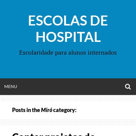
Skip
to
ESCOLAS DE
content
HOSPITAL
Escolaridade para alunos internados
O
OPEN
MENU
S
F
MENU
Posts in the
Miró
category: