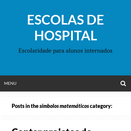
Skip
to
ESCOLAS DE
content
HOSPITAL
Escolaridade para alunos internados
O
OPEN
MENU
S
F
MENU
Posts in the
símbolos matemáticos
category: