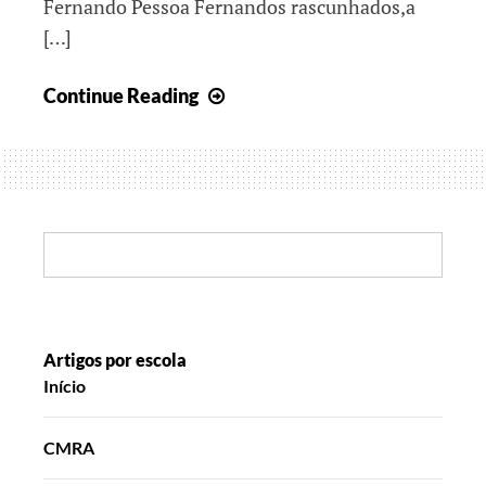
Fernando Pessoa Fernandos rascunhados,a
[…]
Contar
Continue Reading
projetos
de
desenho
e
pintura
Search:
Artigos por escola
Início
CMRA