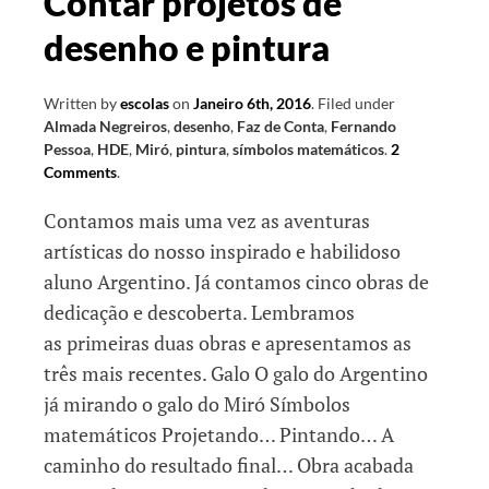
Contar projetos de
desenho e pintura
Written by
escolas
on
Janeiro 6th, 2016
.
Filed under
Almada Negreiros
,
desenho
,
Faz de Conta
,
Fernando
Pessoa
,
HDE
,
Miró
,
pintura
,
símbolos matemáticos
.
2
Comments
.
Contamos mais uma vez as aventuras
artísticas do nosso inspirado e habilidoso
aluno Argentino. Já contamos cinco obras de
dedicação e descoberta. Lembramos
as primeiras duas obras e apresentamos as
três mais recentes. Galo O galo do Argentino
já mirando o galo do Miró Símbolos
matemáticos Projetando… Pintando… A
caminho do resultado final… Obra acabada