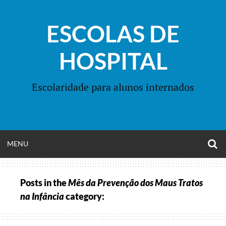
Skip
to
ESCOLAS DE
content
HOSPITAL
Escolaridade para alunos internados
O
OPEN
MENU
S
F
MENU
Posts in the
Mês da Prevenção dos Maus Tratos
na Infância
category: