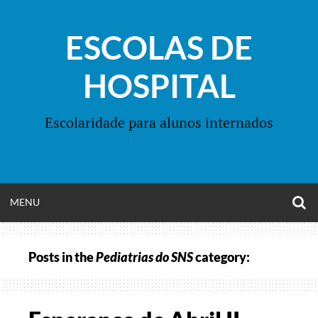
Skip
to
ESCOLAS DE
content
HOSPITAL
Escolaridade para alunos internados
O
OPEN
MENU
S
F
MENU
Posts in the
Pediatrias do SNS
category: