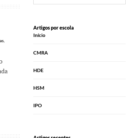
Artigos por escola
Início
as
,
CMRA
o
ada
HDE
HSM
IPO
Artigos recentes