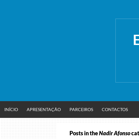
Skip
to
content
INÍCIO
APRESENTAÇÃO
PARCEIROS
CONTACTOS
Posts in the
Nadir Afonso
cat