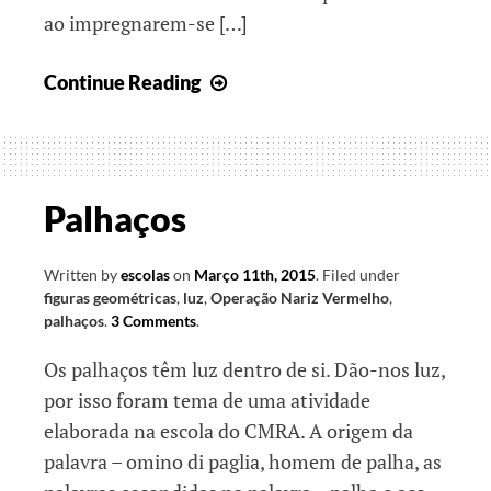
ao impregnarem-se […]
Olhares
Continue Reading
sobre
os
pigmentos
Palhaços
Written by
escolas
on
Março 11th, 2015
.
Filed under
figuras geométricas
,
luz
,
Operação Nariz Vermelho
,
palhaços
.
3 Comments
.
Os palhaços têm luz dentro de si. Dão-nos luz,
por isso foram tema de uma atividade
elaborada na escola do CMRA. A origem da
palavra – omino di paglia, homem de palha, as