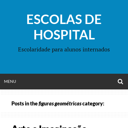
Skip
to
ESCOLAS DE
content
HOSPITAL
Escolaridade para alunos internados
O
OPEN
MENU
S
F
MENU
Posts in the
figuras geométricas
category: