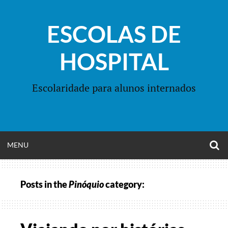
Skip
to
ESCOLAS DE
content
HOSPITAL
Escolaridade para alunos internados
O
OPEN
MENU
S
F
MENU
Posts in the
Pinóquio
category: