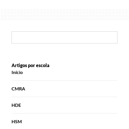
por
histórias
especiais!
Search:
Artigos por escola
Início
CMRA
HDE
HSM