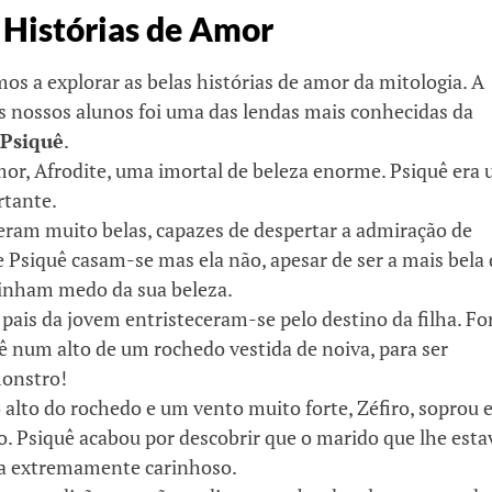
Histórias de Amor
os a explorar as belas histórias de amor da mitologia. A
os nossos alunos foi uma das lendas mais conhecidas da
Psiquê
.
amor, Afrodite, uma imortal de beleza enorme. Psiquê era
rtante.
 eram muito belas, capazes de despertar a admiração de
 Psiquê casam-se mas ela não, apesar de ser a mais bela 
tinham medo da sua beleza.
 pais da jovem entristeceram-se pelo destino da filha. F
ê num alto de um rochedo vestida de noiva, para ser
monstro!
 alto do rochedo e um vento muito forte, Zéfiro, soprou 
o. Psiquê acabou por descobrir que o marido que lhe esta
era extremamente carinhoso.