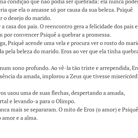
ma condição que não podia ser quebrada: ela nunca pode
eria que ela o amasse só por causa da sua beleza. Psiquê
r o desejo do marido.
r a casa dos pais. O reencontro gera a felicidade dos pais e
am por convencer Psiquê a quebrar a promessa.
ga, Psiquê acende uma vela e procura ver o rosto do mari
a pela beleza do marido. Eros ao ver que ela tinha quebr
i num sono profundo. Ao vê-la tão triste e arrependida, Er
ência da amada, implorou a Zeus que tivesse misericórd
os usou uma de suas flechas, despertando a amada,
al e levando-a para o Olimpo.
nunca mais se separaram. O mito de Eros (o amor) e Psiquê
o amor e a alma.