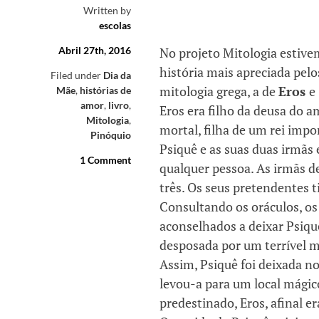
Written by
escolas
Abril 27th, 2016
No projeto Mitologia estivem
história mais apreciada pel
Filed under
Dia da
mitologia grega, a de
Eros
e
Mãe
,
histórias de
amor
,
livro
,
Eros era filho da deusa do 
Mitologia
,
mortal, filha de um rei impo
Pinóquio
Psiquê e as suas duas irmãs
1 Comment
qualquer pessoa. As irmãs de
três. Os seus pretendentes 
Consultando os oráculos, os
aconselhados a deixar Psiqu
desposada por um terrível 
Assim, Psiquê foi deixada no
levou-a para um local mágic
predestinado, Eros, afinal 