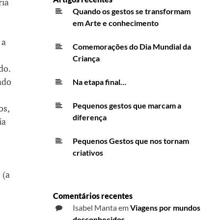
ria
Quando os gestos se transformam
em Arte e conhecimento
 a
Comemorações do Dia Mundial da
Criança
do.
ado
Na etapa final…
Pequenos gestos que marcam a
os,
diferença
ia
Pequenos Gestos que nos tornam
criativos
 (a
Comentários recentes
Isabel Manta
em
Viagens por mundos
desconhecidos