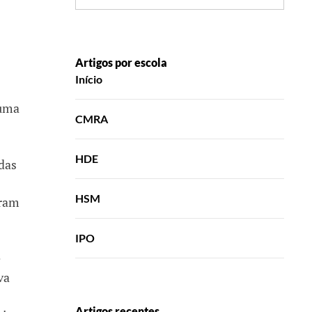
Artigos por escola
Início
 uma
CMRA
HDE
das
HSM
oram
IPO
e
va
Artigos recentes