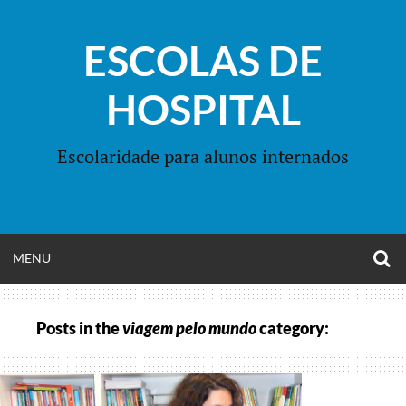
Skip
to
ESCOLAS DE
content
HOSPITAL
Escolaridade para alunos internados
O
OPEN
MENU
S
F
MENU
Posts in the
viagem pelo mundo
category: