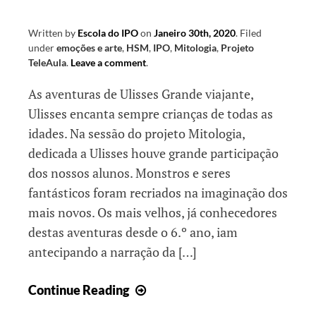
dos
(
Outros,
Written by
Escola do IPO
on
Janeiro 30th, 2020
.
Filed
n
under
emoções e arte
,
HSM
,
IPO
,
Mitologia
,
Projeto
o
TeleAula
.
Leave a comment
.
verdadeiro
o
Espírito
As aventuras de Ulisses Grande viajante,
t
de
Ulisses encanta sempre crianças de todas as
Natal
idades. Na sessão do projeto Mitologia,
i
dedicada a Ulisses houve grande participação
t
dos nossos alunos. Monstros e seres
fantásticos foram recriados na imaginação dos
l
mais novos. Os mais velhos, já conhecedores
e
destas aventuras desde o 6.º ano, iam
#
antecipando a narração da […]
3
Artigo
Continue Reading
6
#3602