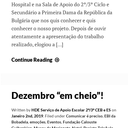
Hospital e na Sala de Apoio do 2º/3º Ciclo e
Secundário a Primeira Dama da República da
Bulgária que nos quis conhecer e quis
conhecer o nosso projeto. Depois de ouvir
atentamente a apresentação do trabalho
realizado, elogiou a […]
Comunicar
Continue Reading
em
Segurança
Dezembro “em cheio”!
Written by
HDE Serviço de Apoio Escolar 2º/3º CEB e ES
on
Janeiro 2nd, 2019
.
Filed under
Comunicar é preciso
,
EBI da
Bobadela
,
emoções
,
Eventos
,
Fundação Calouste
Gulbenkian
,
Museu da Marioneta
,
Natal
,
Projeto TeleAula
,