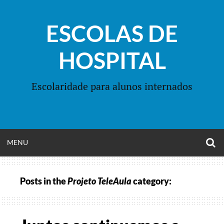
Skip
to
ESCOLAS DE
content
HOSPITAL
Escolaridade para alunos internados
O
OPEN
MENU
S
F
MENU
Posts in the
Projeto TeleAula
category: