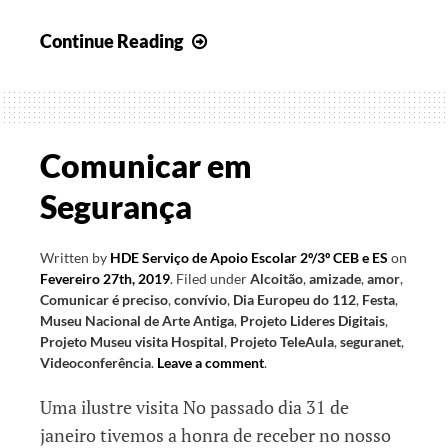
Direito
Continue Reading
a
ser
Criança
Comunicar em
Segurança
Written by
HDE Serviço de Apoio Escolar 2º/3º CEB e ES
on
Fevereiro 27th, 2019
.
Filed under
Alcoitão
,
amizade
,
amor
,
Comunicar é preciso
,
convívio
,
Dia Europeu do 112
,
Festa
,
Museu Nacional de Arte Antiga
,
Projeto Lideres Digitais
,
Projeto Museu visita Hospital
,
Projeto TeleAula
,
seguranet
,
Videoconferência
.
Leave a comment
.
Uma ilustre visita No passado dia 31 de
janeiro tivemos a honra de receber no nosso