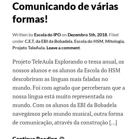
Comunicando de várias
formas!
Written by
Escola do IPO
on
Dezembro 5th, 2018
.
Filed
under
C.E.T. da EBI da Bobadela
,
Escola do HSM
,
Mitologia
,
Projeto TeleAula
.
Leave a comment
.
Projeto TeleAula Explorando o tema anual, os
nossos alunos e os alunos da Escola do HSM
descobriram as línguas mais faladas no
mundo. Foi com agrado que perceberam que a
nossa língua está muito representada no
mundo. Com os alunos da EBI da Bobadela
navegámos pelo mundo musical, outra forma
de comunicação, através da construção […]
Comunicando
Continue Reading