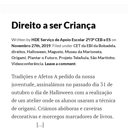
0
2
Direito a ser Criança
)
Written by
HDE Serviço de Apoio Escolar 2º/3º CEB e ES
on
Novembro 27th, 2019
.
Filed under
CET da EBI da Bobadela
,
direitos
,
Halloween
,
Magusto
,
Museu da Marioneta
,
Origami
,
Plantar o Futuro
,
Projeto TeleAula
,
São Martinho
,
Videoconferência
.
Leave a comment
.
Tradições e Afetos A pedido da nossa
juventude, assinalámos no passado dia 31 de
outubro o dia de Halloween com a realização
de um atelier onde os alunos usaram a técnica
de origami. Criámos abóboras e caveiras
decorativas e morcegos marcadores de livros.
[…]