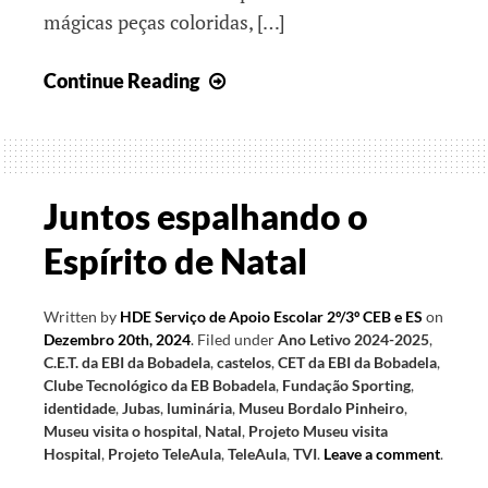
mágicas peças coloridas, […]
Juntos
Continue Reading
continuamos
a
caminhar…
Juntos espalhando o
Espírito de Natal
Written by
HDE Serviço de Apoio Escolar 2º/3º CEB e ES
on
Dezembro 20th, 2024
.
Filed under
Ano Letivo 2024-2025
,
C.E.T. da EBI da Bobadela
,
castelos
,
CET da EBI da Bobadela
,
Clube Tecnológico da EB Bobadela
,
Fundação Sporting
,
identidade
,
Jubas
,
luminária
,
Museu Bordalo Pinheiro
,
Museu visita o hospital
,
Natal
,
Projeto Museu visita
Hospital
,
Projeto TeleAula
,
TeleAula
,
TVI
.
Leave a comment
.