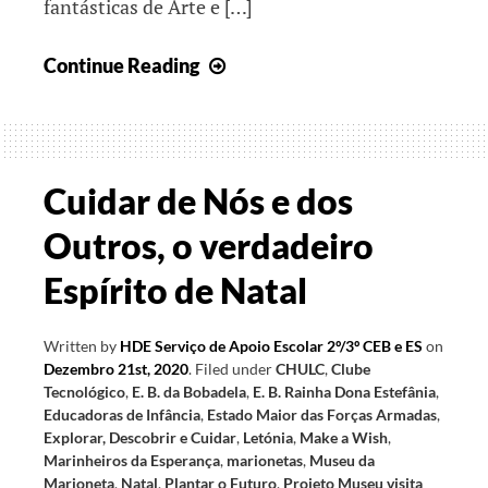
fantásticas de Arte e […]
Páscoa,
Continue Reading
época
de
Esperança
Cuidar de Nós e dos
Outros, o verdadeiro
Espírito de Natal
Written by
HDE Serviço de Apoio Escolar 2º/3º CEB e ES
on
Dezembro 21st, 2020
.
Filed under
CHULC
,
Clube
Tecnológico
,
E. B. da Bobadela
,
E. B. Rainha Dona Estefânia
,
Educadoras de Infância
,
Estado Maior das Forças Armadas
,
Explorar, Descobrir e Cuidar
,
Letónia
,
Make a Wish
,
Marinheiros da Esperança
,
marionetas
,
Museu da
Marioneta
,
Natal
,
Plantar o Futuro
,
Projeto Museu visita