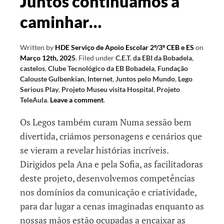
Juntos continuamos a
caminhar…
Written by
HDE Serviço de Apoio Escolar 2º/3º CEB e ES
on
Março 12th, 2025
.
Filed under
C.E.T. da EBI da Bobadela
,
castelos
,
Clube Tecnológico da EB Bobadela
,
Fundação
Calouste Gulbenkian
,
Internet
,
Juntos pelo Mundo
,
Lego
Serious Play
,
Projeto Museu visita Hospital
,
Projeto
TeleAula
.
Leave a comment
.
Os Legos também curam Numa sessão bem
divertida, criámos personagens e cenários que
se vieram a revelar histórias incríveis.
Dirigidos pela Ana e pela Sofia, as facilitadoras
deste projeto, desenvolvemos competências
nos domínios da comunicação e criatividade,
para dar lugar a cenas imaginadas enquanto as
nossas mãos estão ocupadas a encaixar as