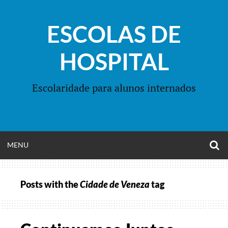
Skip
to
ESCOLAS DE
content
HOSPITAL
Escolaridade para alunos internados
O
OPEN
MENU
S
F
MENU
Posts with the
Cidade de Veneza
tag