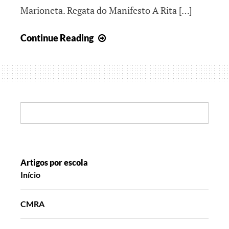
Marioneta. Regata do Manifesto A Rita […]
Continuamos
Continue Reading
Juntos
pelo
Mundo
em
2025
Search:
Artigos por escola
Início
CMRA