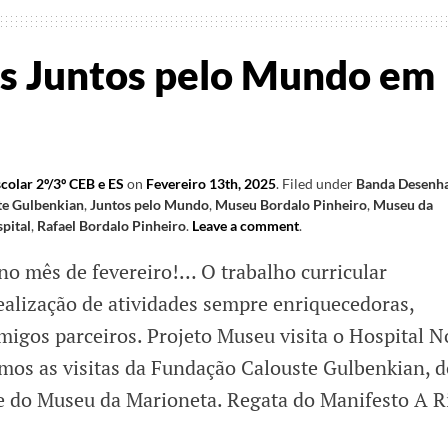
s Juntos pelo Mundo em
colar 2º/3º CEB e ES
on
Fevereiro 13th, 2025
.
Filed under
Banda Desenh
te Gulbenkian
,
Juntos pelo Mundo
,
Museu Bordalo Pinheiro
,
Museu da
pital
,
Rafael Bordalo Pinheiro
.
Leave a comment
.
no mês de fevereiro!… O trabalho curricular
alização de atividades sempre enriquecedoras,
migos parceiros. Projeto Museu visita o Hospital N
emos as visitas da Fundação Calouste Gulbenkian, d
e do Museu da Marioneta. Regata do Manifesto A R