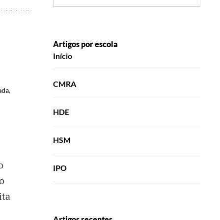
Artigos por escola
Início
CMRA
ada
,
HDE
HSM
o
IPO
o
ita
Artigos recentes