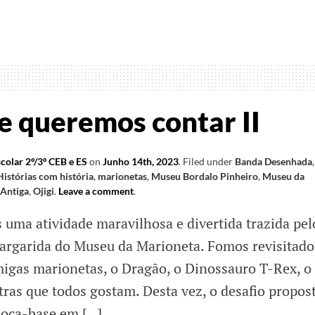
nuamos
o
e queremos contar II
colar 2º/3º CEB e ES
on
Junho 14th, 2023
.
Filed under
Banda Desenhada
,
Histórias com história
,
marionetas
,
Museu Bordalo Pinheiro
,
Museu da
 Antiga
,
Ojigi
.
Leave a comment
.
uma atividade maravilhosa e divertida trazida pel
argarida do Museu da Marioneta. Fomos revisitado
migas marionetas, o Dragão, o Dinossauro T-Rex, o
tras que todos gostam. Desta vez, o desafio propos
 boca-base em […]