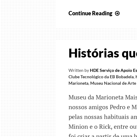
Conti
Continue Reading
Juntos
pelo
Mund
em
Histórias qu
2025
Written by
HDE Serviço de Apoio Es
Clube Tecnológico da EB Bobadela
,
Marioneta
,
Museu Nacional de Arte
Museu da Marioneta Mais 
nossos amigos Pedro e M
pelas nossas habituais a
Minion e o Rick, entre ou
foi criar a partir de uma