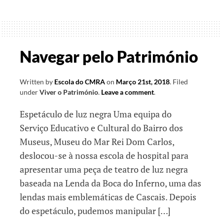
de
ontem,
hoje
e
Navegar pelo Património
amanhã
Written by
Escola do CMRA
on
Março 21st, 2018
.
Filed
under
Viver o Património
.
Leave a comment
.
Espetáculo de luz negra Uma equipa do
Serviço Educativo e Cultural do Bairro dos
Museus, Museu do Mar Rei Dom Carlos,
deslocou-se à nossa escola de hospital para
apresentar uma peça de teatro de luz negra
baseada na Lenda da Boca do Inferno, uma das
lendas mais emblemáticas de Cascais. Depois
do espetáculo, pudemos manipular […]