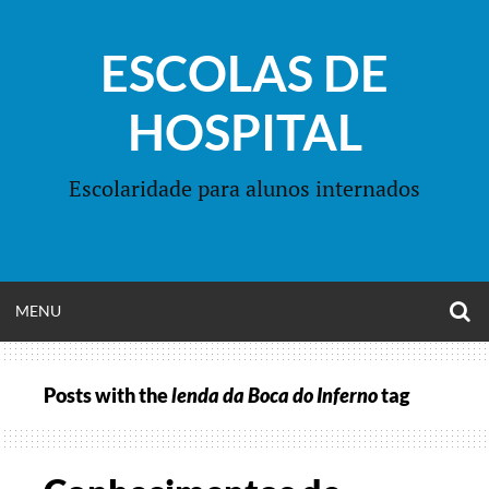
Skip
to
ESCOLAS DE
content
HOSPITAL
Escolaridade para alunos internados
O
OPEN
MENU
S
F
MENU
Posts with the
lenda da Boca do Inferno
tag