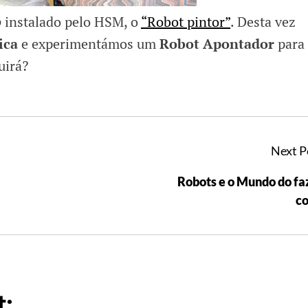
o
instalado pelo HSM, o
“Robot pintor”
. Desta vez
ica
e experimentámos um
Robot Apontador
para
uirá?
Next P
Robots e o Mundo do fa
c
: