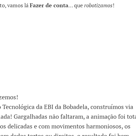
to, vamos lá
Fazer de conta
… que
robotizamos
!
izemos!
 Tecnológica da EBI da Bobadela, construímos via
ada! Gargalhadas não faltaram, a animação foi tota
os delicadas e com movimentos harmoniosos, os
m dedos tortos ou direitos, o resultado foi bem