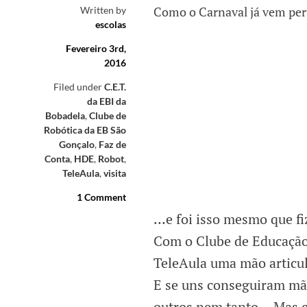
Como o Carnaval já vem per
Written by
escolas
Fevereiro 3rd,
2016
Filed under
C.E.T.
da EBI da
Bobadela
,
Clube de
Robótica da EB São
Gonçalo
,
Faz de
Conta
,
HDE
,
Robot
,
TeleAula
,
visita
1 Comment
…e foi isso mesmo que f
Com o Clube de Educação
TeleAula uma mão articul
E se uns conseguiram mã
outros nem tanto… Mas co