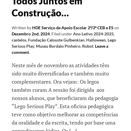
Todos Juntos em
Construção…
Written by
HDE Serviço de Apoio Escolar 2º/3º CEB e ES
on
Dezembro 2nd, 2024
.
Filed under
Ano Letivo 2024-2025
,
castelos
,
Fundação Calouste Gulbenkian
,
Halloween
,
Lego
Serious Play
,
Museu Bordalo Pinheiro
,
Robot
.
Leave a
comment
.
Neste mês de novembro as atividades têm
sido muito diversificadas e também muito
complementares. Ora vejam: Os legos
também curam A sessão foi dirigida aos
nossos alunos, que beneficiaram da pedagogia
“Lego Serious Play”. Esta oficina pedagógica
teve como objetivo melhorar as competências
da oralidade e da escrita, tendo por base uma
aprendizagem lúdica. Os […]