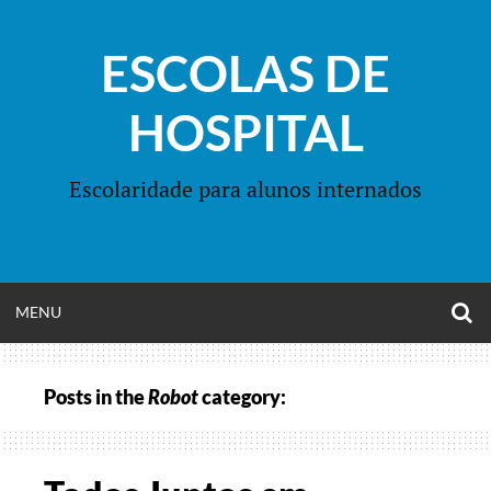
Skip
to
ESCOLAS DE
content
HOSPITAL
Escolaridade para alunos internados
O
OPEN
MENU
S
F
MENU
Posts in the
Robot
category: