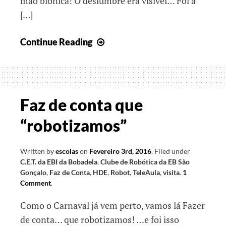
mão biónica! O deslumbre era visível… Foi a
[…]
Em
Continue Reading
fevereiro…
só
animação!
Faz de conta que
“robotizamos”
Written by
escolas
on
Fevereiro 3rd, 2016
.
Filed under
C.E.T. da EBI da Bobadela
,
Clube de Robótica da EB São
Gonçalo
,
Faz de Conta
,
HDE
,
Robot
,
TeleAula
,
visita
.
1
Comment
.
Como o Carnaval já vem perto, vamos lá Fazer
de conta… que robotizamos! …e foi isso