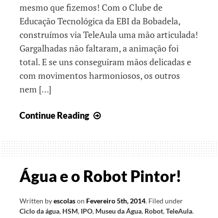
mesmo que fizemos! Com o Clube de
Educação Tecnológica da EBI da Bobadela,
construímos via TeleAula uma mão articulada!
Gargalhadas não faltaram, a animação foi
total. E se uns conseguiram mãos delicadas e
com movimentos harmoniosos, os outros
nem […]
Faz
Continue Reading
de
conta
que
“robotizamos”
Água e o Robot Pintor!
Written by
escolas
on
Fevereiro 5th, 2014
.
Filed under
Ciclo da água
,
HSM
,
IPO
,
Museu da Água
,
Robot
,
TeleAula
.