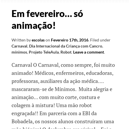
contar
como
Em fevereiro… só
foi
animação!
Written by
escolas
on
Fevereiro 17th, 2016
.
Filed under
Carnaval
,
Dia Internacional da Criança com Cancro
,
mínimos
,
Projeto TeleAula
,
Robot
.
Leave a comment
.
Carnaval O Carnaval, como sempre, foi muito
animado! Médicos, enfermeiros, educadoras,
professoras, auxiliares da ação médica….
mascararam-se de Mínimos. Muita alegria e
animação… com muito corte, costura e
colagem à mistura! Uma mão robot
engraçada!! Em parceria com a EBI da
Bobadela, os nossos alunos construíram uma