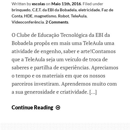
Written by
escolas
on
Maio 11th, 2016
.
Filed under
brinquedo
,
C.E.T. da EBI da Bobadela
,
eletricidade
,
Faz de
Conta
,
HDE
,
magnetismo
,
Robot
,
TeleAula
,
Videoconferência
.
2 Comments
.
O Clube de Educação Tecnológica da EBI da
Bobadela propôs em mais uma TeleAula uma
atividade de engenho, saber e arte!Contamos
que a TeleAula seja um veículo de troca de
saberes e partilha de experiências. Apreciamos
o tempo e os materiais em que os nossos
parceiros investiram. Aprendemos muito com
a sua generosidade e criatividade. […]
Ter
Continue Reading
TeleAula
e