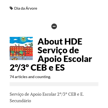
Dia da Árvore
HIDE
AUTHOR
About HDE
BIO
Serviço de
Apoio Escolar
2º/3º CEB e ES
74 articles and counting.
Serviço de Apoio Escolar 2º/3º CEB e E.
Secundário