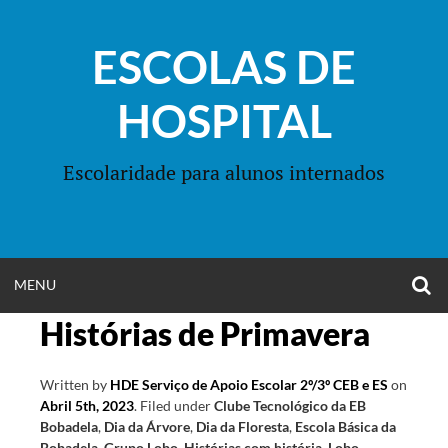
Skip
to
ESCOLAS DE
content
HOSPITAL
Escolaridade para alunos internados
O
OPEN
MENU
S
F
Histórias de Primavera
MENU
Written by
HDE Serviço de Apoio Escolar 2º/3º CEB e ES
on
Abril 5th, 2023
.
Filed under
Clube Tecnológico da EB
Bobadela
,
Dia da Árvore
,
Dia da Floresta
,
Escola Básica da
Bobadela
,
Grupo Lobo
,
Histórias com história
,
Lobo