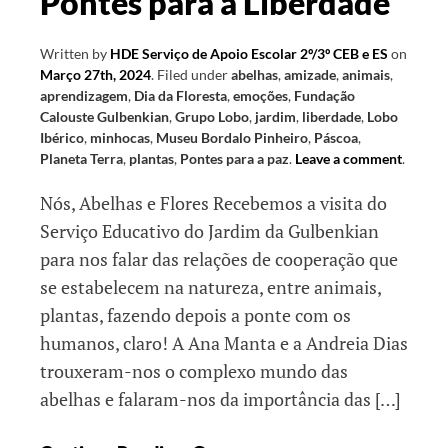
Pontes para a Liberdade
Written by
HDE Serviço de Apoio Escolar 2º/3º CEB e ES
on
Março 27th, 2024
.
Filed under
abelhas
,
amizade
,
animais
,
aprendizagem
,
Dia da Floresta
,
emoções
,
Fundação
Calouste Gulbenkian
,
Grupo Lobo
,
jardim
,
liberdade
,
Lobo
Ibérico
,
minhocas
,
Museu Bordalo Pinheiro
,
Páscoa
,
Planeta Terra
,
plantas
,
Pontes para a paz
.
Leave a comment
.
Nós, Abelhas e Flores Recebemos a visita do
Serviço Educativo do Jardim da Gulbenkian
para nos falar das relações de cooperação que
se estabelecem na natureza, entre animais,
plantas, fazendo depois a ponte com os
humanos, claro! A Ana Manta e a Andreia Dias
trouxeram-nos o complexo mundo das
abelhas e falaram-nos da importância das […]