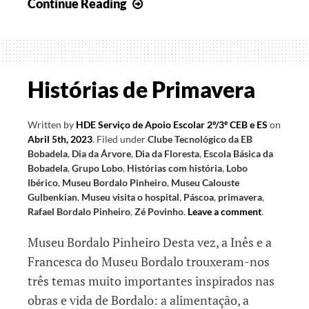
Pontes
Continue Reading
para
a
Liberdade
Histórias de Primavera
Written by
HDE Serviço de Apoio Escolar 2º/3º CEB e ES
on
Abril 5th, 2023
.
Filed under
Clube Tecnológico da EB
Bobadela
,
Dia da Árvore
,
Dia da Floresta
,
Escola Básica da
Bobadela
,
Grupo Lobo
,
Histórias com história
,
Lobo
Ibérico
,
Museu Bordalo Pinheiro
,
Museu Calouste
Gulbenkian
,
Museu visita o hospital
,
Páscoa
,
primavera
,
Rafael Bordalo Pinheiro
,
Zé Povinho
.
Leave a comment
.
Museu Bordalo Pinheiro Desta vez, a Inês e a
Francesca do Museu Bordalo trouxeram-nos
três temas muito importantes inspirados nas
obras e vida de Bordalo: a alimentação, a