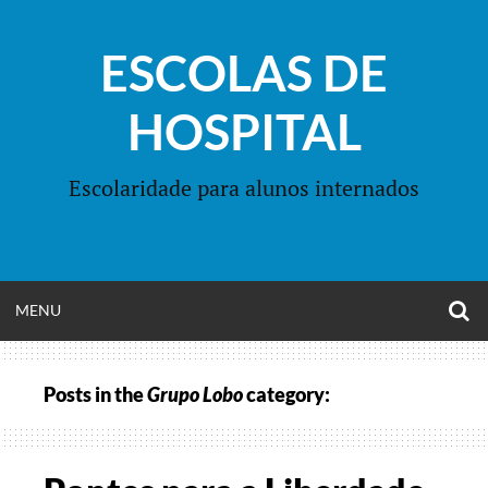
Skip
to
ESCOLAS DE
content
HOSPITAL
Escolaridade para alunos internados
O
OPEN
MENU
S
F
MENU
Posts in the
Grupo Lobo
category: