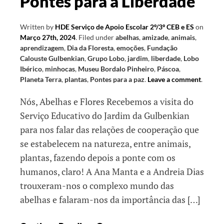
Pontes para a Liberdade
Written by
HDE Serviço de Apoio Escolar 2º/3º CEB e ES
on
Março 27th, 2024
.
Filed under
abelhas
,
amizade
,
animais
,
aprendizagem
,
Dia da Floresta
,
emoções
,
Fundação
Calouste Gulbenkian
,
Grupo Lobo
,
jardim
,
liberdade
,
Lobo
Ibérico
,
minhocas
,
Museu Bordalo Pinheiro
,
Páscoa
,
Planeta Terra
,
plantas
,
Pontes para a paz
.
Leave a comment
.
Nós, Abelhas e Flores Recebemos a visita do
Serviço Educativo do Jardim da Gulbenkian
para nos falar das relações de cooperação que
se estabelecem na natureza, entre animais,
plantas, fazendo depois a ponte com os
humanos, claro! A Ana Manta e a Andreia Dias
trouxeram-nos o complexo mundo das
abelhas e falaram-nos da importância das […]