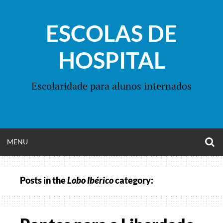
Skip
to
ESCOLAS DE
content
HOSPITAL
Escolaridade para alunos internados
O
OPEN
MENU
S
F
MENU
Posts in the
Lobo Ibérico
category: