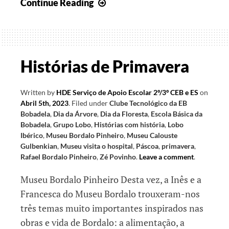
Pontes
Continue Reading
para
a
Liberdade
Histórias de Primavera
Written by
HDE Serviço de Apoio Escolar 2º/3º CEB e ES
on
Abril 5th, 2023
.
Filed under
Clube Tecnológico da EB
Bobadela
,
Dia da Árvore
,
Dia da Floresta
,
Escola Básica da
Bobadela
,
Grupo Lobo
,
Histórias com história
,
Lobo
Ibérico
,
Museu Bordalo Pinheiro
,
Museu Calouste
Gulbenkian
,
Museu visita o hospital
,
Páscoa
,
primavera
,
Rafael Bordalo Pinheiro
,
Zé Povinho
.
Leave a comment
.
Museu Bordalo Pinheiro Desta vez, a Inês e a
Francesca do Museu Bordalo trouxeram-nos
três temas muito importantes inspirados nas
obras e vida de Bordalo: a alimentação, a