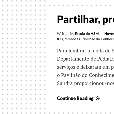
Partilhar, p
Written by
Escola do HSM
on
Novem
IPO
,
minhocas
,
Pavilhão do Conhec
Para lembrar a lenda de S
Departamento de Pediatri
serviços e deixaram um 
o Pavilhão do Conhecime
Sandra proporcionou-nos
Partilh
Continue Reading
preser
e