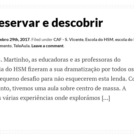
reservar e descobrir
bro 29th, 2017
.
Filed under
CAF - S. Vicente
,
Escola do HSM
,
escola do
imento
,
TeleAula
.
Leave a comment
.
. Martinho, as educadoras e as professoras do
a do HSM fizeram a sua dramatização por todos os
pequeno desafio para não esquecerem esta lenda. 
nto, tivemos uma aula sobre centro de massa. A
 várias experiências onde explorámos […]
ar,
var