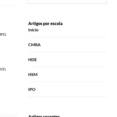
Artigos por escola
Início
 IPO
,
CMRA
HDE
Com
HSM
IPO
Artigos recentes