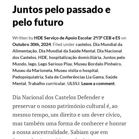
Juntos pelo passado e
pelo futuro
Written by
HDE Serviço de Apoio Escolar 2º/3º CEB e ES
on
Outubro 30th, 2024
.
Filed under
castelos
,
Dia Mundial da
Alimentação
,
Dia Mundial da Saúde Mental
,
Dia Nacional
dos Castelos
,
HDE
,
hospitalização domiciliária
,
Juntos pelo
Mundo
,
lego
,
Lego Serious Play
,
Museu Bordalo Pinheiro
,
Museu da Marioneta
,
Museu visita o hospital
,
Pedopsiquiatria
,
Sala de Conferências Lia Gama
,
Saúde
Mental
,
Trabalho curricular
,
ULSSJ
.
Leave a comment
.
Dia Nacional dos Castelos Defender e
preservar o nosso património cultural é, ao
mesmo tempo, um direito e um dever cívico,
mas também uma forma de conhecer e honrar
a nossa ancestralidade. Sabiam que em