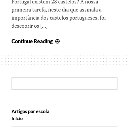
Portugal existem 28 castelos? A nossa
primeira tarefa, neste dia que assinala a
importância dos castelos portugueses, foi
descobrir os […]
Juntos
Continue Reading
pelo
passado
e
pelo
futuro
Search:
Artigos por escola
Início