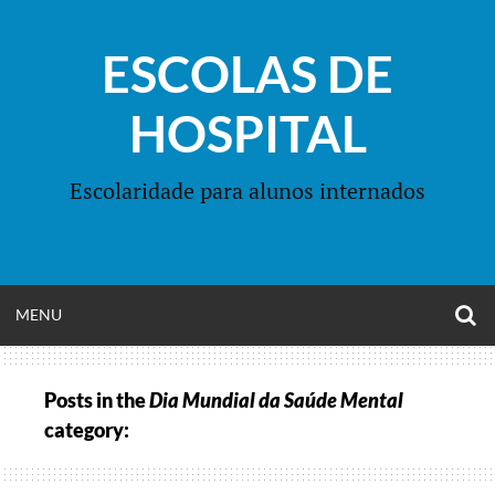
Skip
to
ESCOLAS DE
content
HOSPITAL
Escolaridade para alunos internados
O
OPEN
MENU
S
F
MENU
Posts in the
Dia Mundial da Saúde Mental
category: