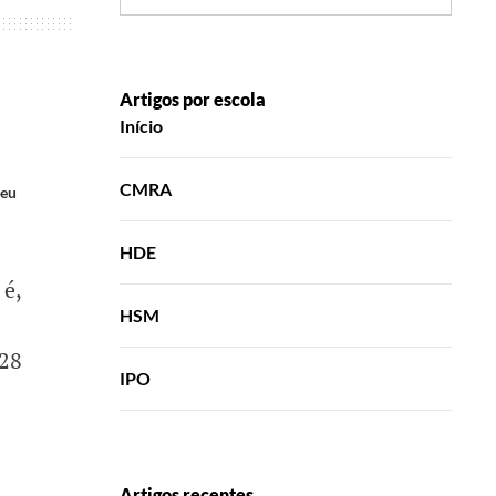
Artigos por escola
Início
CMRA
eu
HDE
 é,
HSM
 28
IPO
Artigos recentes