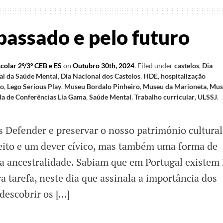
passado e pelo futuro
colar 2º/3º CEB e ES
on
Outubro 30th, 2024
.
Filed under
castelos
,
Dia
al da Saúde Mental
,
Dia Nacional dos Castelos
,
HDE
,
hospitalização
go
,
Lego Serious Play
,
Museu Bordalo Pinheiro
,
Museu da Marioneta
,
Mus
la de Conferências Lia Gama
,
Saúde Mental
,
Trabalho curricular
,
ULSSJ
.
s Defender e preservar o nosso património cultural
ito e um dever cívico, mas também uma forma de
a ancestralidade. Sabiam que em Portugal existem
a tarefa, neste dia que assinala a importância dos
 descobrir os […]