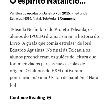
O espírito Natalício…
Written by
escolas
on
Janeiro 7th, 2015
.
Filed under
Estrelas
,
HSM
,
Natal
,
TeleAula
.
1 Comment
.
Teleaula No âmbito do Projeto Teleaula, os
alunos do IPOLFG dramatizaram a história do
Livro “A girafa que comia estrelas” de José
Eduardo Agualusa. No final da Teleaula os
alunos preencheram os guiões de leitura que
foram enviados para as suas escolas de
origem. Os alunos do HSM obtiveram
pontuação máxima!! Estão de parabéns! Natal
[…]
O
Continue Reading
espírito