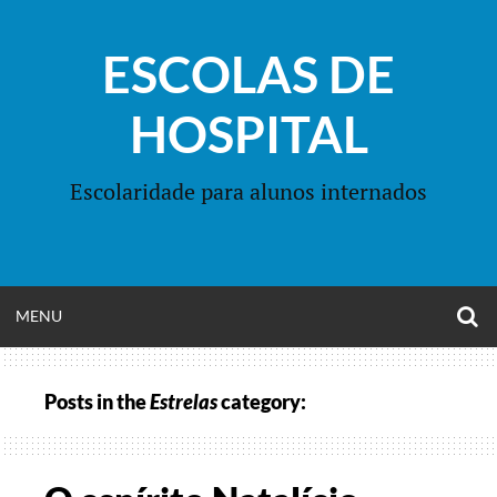
Skip
to
ESCOLAS DE
content
HOSPITAL
Escolaridade para alunos internados
O
OPEN
MENU
S
F
MENU
Posts in the
Estrelas
category: