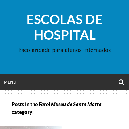
Skip
to
ESCOLAS DE
content
HOSPITAL
Escolaridade para alunos internados
O
OPEN
MENU
S
F
MENU
Posts in the
Farol Museu de Santa Marta
category: