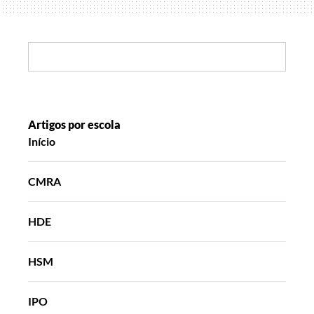
nosso
Mundo
Search:
Artigos por escola
Início
CMRA
HDE
HSM
IPO