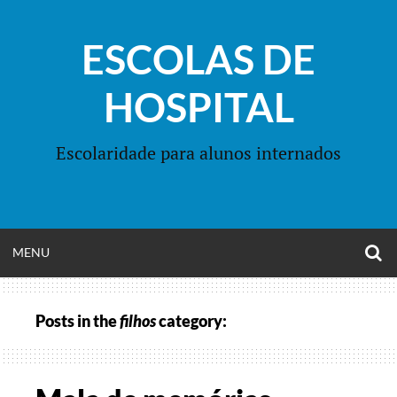
Skip
to
ESCOLAS DE
content
HOSPITAL
Escolaridade para alunos internados
O
OPEN
MENU
S
F
MENU
Posts in the
filhos
category: