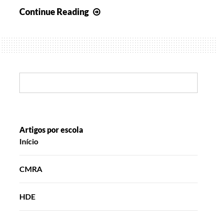
Mala
Continue Reading
de
memórias
–
magusto,
drama
Search:
radiofónico
e
sementeira
Artigos por escola
Início
CMRA
HDE