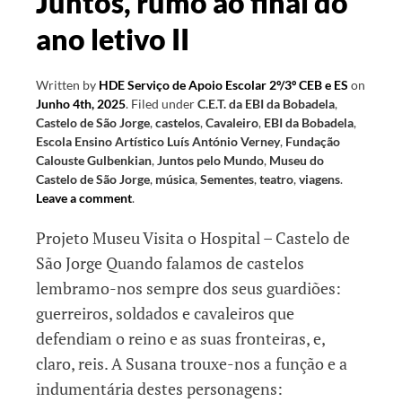
Juntos, rumo ao final do
ano letivo II
Written by
HDE Serviço de Apoio Escolar 2º/3º CEB e ES
on
Junho 4th, 2025
.
Filed under
C.E.T. da EBI da Bobadela
,
Castelo de São Jorge
,
castelos
,
Cavaleiro
,
EBI da Bobadela
,
Escola Ensino Artístico Luís António Verney
,
Fundação
Calouste Gulbenkian
,
Juntos pelo Mundo
,
Museu do
Castelo de São Jorge
,
música
,
Sementes
,
teatro
,
viagens
.
Leave a comment
.
Projeto Museu Visita o Hospital – Castelo de
São Jorge Quando falamos de castelos
lembramo-nos sempre dos seus guardiões:
guerreiros, soldados e cavaleiros que
defendiam o reino e as suas fronteiras, e,
claro, reis. A Susana trouxe-nos a função e a
indumentária destes personagens: