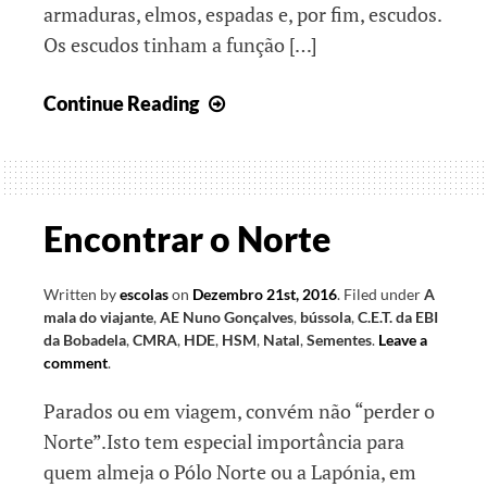
armaduras, elmos, espadas e, por fim, escudos.
Os escudos tinham a função […]
Juntos,
Continue Reading
rumo
ao
final
do
Encontrar o Norte
ano
letivo
Written by
escolas
on
Dezembro 21st, 2016
.
Filed under
A
II
mala do viajante
,
AE Nuno Gonçalves
,
bússola
,
C.E.T. da EBI
da Bobadela
,
CMRA
,
HDE
,
HSM
,
Natal
,
Sementes
.
Leave a
comment
.
Parados ou em viagem, convém não “perder o
Norte”.Isto tem especial importância para
quem almeja o Pólo Norte ou a Lapónia, em