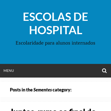
Skip
to
ESCOLAS DE
content
HOSPITAL
Escolaridade para alunos internados
O
OPEN
MENU
S
F
MENU
Posts in the
Sementes
category: