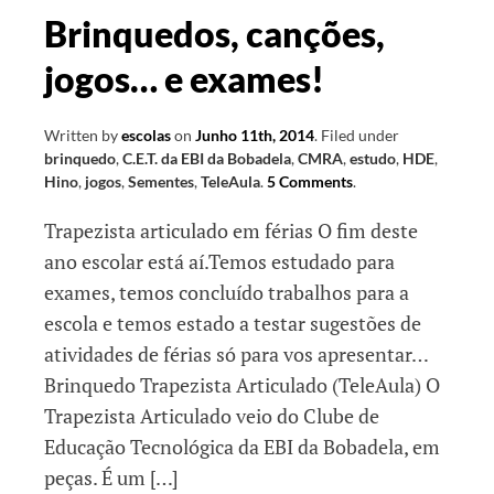
magusto,
Brinquedos, canções,
drama
jogos… e exames!
radiofónico
e
sementeira
Written by
escolas
on
Junho 11th, 2014
.
Filed under
brinquedo
,
C.E.T. da EBI da Bobadela
,
CMRA
,
estudo
,
HDE
,
Hino
,
jogos
,
Sementes
,
TeleAula
.
5 Comments
.
Trapezista articulado em férias O fim deste
ano escolar está aí.Temos estudado para
exames, temos concluído trabalhos para a
escola e temos estado a testar sugestões de
atividades de férias só para vos apresentar…
Brinquedo Trapezista Articulado (TeleAula) O
Trapezista Articulado veio do Clube de
Educação Tecnológica da EBI da Bobadela, em
peças. É um […]