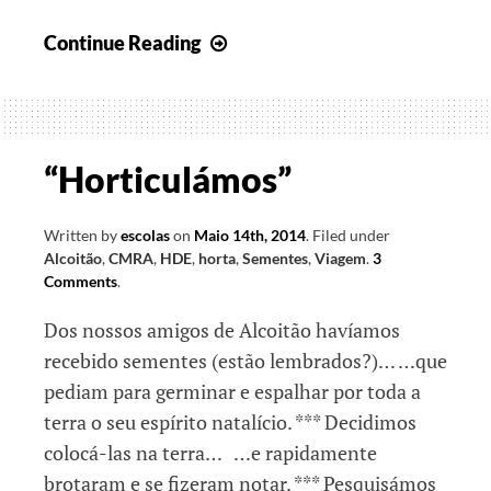
Brinquedos,
Continue Reading
canções,
jogos…
e
exames!
“Horticulámos”
Written by
escolas
on
Maio 14th, 2014
.
Filed under
Alcoitão
,
CMRA
,
HDE
,
horta
,
Sementes
,
Viagem
.
3
Comments
.
Dos nossos amigos de Alcoitão havíamos
recebido sementes (estão lembrados?)… …que
pediam para germinar e espalhar por toda a
terra o seu espírito natalício. *** Decidimos
colocá-las na terra… …e rapidamente
brotaram e se fizeram notar. *** Pesquisámos