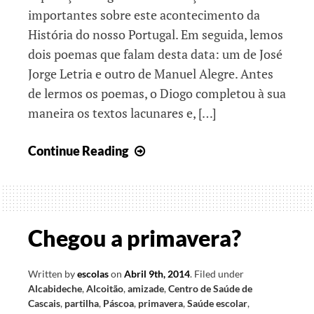
importantes sobre este acontecimento da
História do nosso Portugal. Em seguida, lemos
dois poemas que falam desta data: um de José
Jorge Letria e outro de Manuel Alegre. Antes
de lermos os poemas, o Diogo completou à sua
maneira os textos lacunares e, […]
Ninhos,
Continue Reading
sementes
e
outros
assuntos
Chegou a primavera?
de
abril
Written by
escolas
on
Abril 9th, 2014
.
Filed under
Alcabideche
,
Alcoitão
,
amizade
,
Centro de Saúde de
Cascais
,
partilha
,
Páscoa
,
primavera
,
Saúde escolar
,