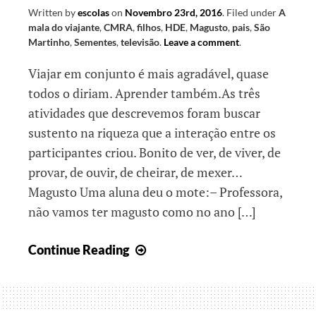
Written by
escolas
on
Novembro 23rd, 2016
.
Filed under
A
mala do viajante
,
CMRA
,
filhos
,
HDE
,
Magusto
,
pais
,
São
Martinho
,
Sementes
,
televisão
.
Leave a comment
.
Viajar em conjunto é mais agradável, quase
todos o diriam. Aprender também.As três
atividades que descrevemos foram buscar
sustento na riqueza que a interação entre os
participantes criou. Bonito de ver, de viver, de
provar, de ouvir, de cheirar, de mexer…
Magusto Uma aluna deu o mote:– Professora,
não vamos ter magusto como no ano […]
Mala
Continue Reading
de
memórias
–