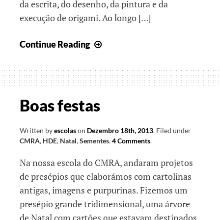
da escrita, do desenho, da pintura e da
execução de origami. Ao longo […]
Nasceu
Continue Reading
um
fruto
d”A
maior
Boas festas
flor
do
Written by
escolas
on
Dezembro 18th, 2013
.
Filed under
mundo”
CMRA
,
HDE
,
Natal
,
Sementes
.
4 Comments
.
Na nossa escola do CMRA, andaram projetos
de presépios que elaborámos com cartolinas
antigas, imagens e purpurinas. Fizemos um
presépio grande tridimensional, uma árvore
de Natal com cartões que estavam destinados