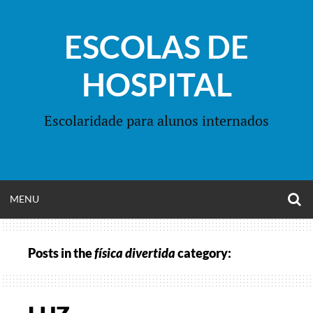
Skip
to
ESCOLAS DE
content
HOSPITAL
Escolaridade para alunos internados
O
OPEN
MENU
S
F
MENU
Posts in the
física divertida
category: