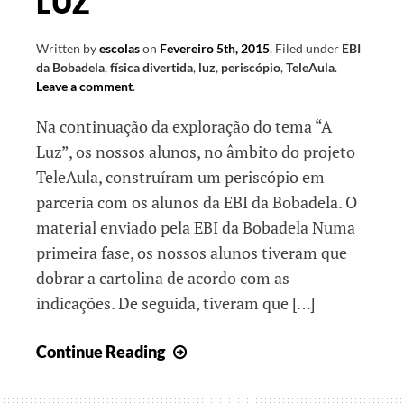
LUZ
Written by
escolas
on
Fevereiro 5th, 2015
.
Filed under
EBI
da Bobadela
,
física divertida
,
luz
,
periscópio
,
TeleAula
.
Leave a comment
.
Na continuação da exploração do tema “A
Luz”, os nossos alunos, no âmbito do projeto
TeleAula, construíram um periscópio em
parceria com os alunos da EBI da Bobadela. O
material enviado pela EBI da Bobadela Numa
primeira fase, os nossos alunos tiveram que
dobrar a cartolina de acordo com as
indicações. De seguida, tiveram que […]
LUZ
Continue Reading