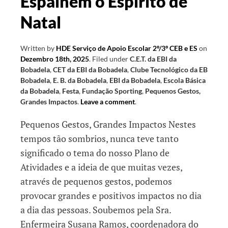
Espalhem o Espírito de
Natal
Written by
HDE Serviço de Apoio Escolar 2º/3º CEB e ES
on
Dezembro 18th, 2025
.
Filed under
C.E.T. da EBI da
Bobadela
,
CET da EBI da Bobadela
,
Clube Tecnológico da EB
Bobadela
,
E. B. da Bobadela
,
EBI da Bobadela
,
Escola Básica
da Bobadela
,
Festa
,
Fundação Sporting
,
Pequenos Gestos,
Grandes Impactos
.
Leave a comment
.
Pequenos Gestos, Grandes Impactos Nestes
tempos tão sombrios, nunca teve tanto
significado o tema do nosso Plano de
Atividades e a ideia de que muitas vezes,
através de pequenos gestos, podemos
provocar grandes e positivos impactos no dia
a dia das pessoas. Soubemos pela Sra.
Enfermeira Susana Ramos, coordenadora do