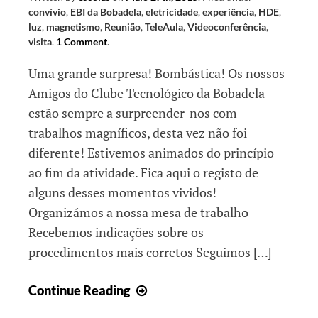
conta…
convívio
,
EBI da Bobadela
,
eletricidade
,
experiência
,
HDE
,
luz
,
magnetismo
,
Reunião
,
TeleAula
,
Videoconferência
,
visita
.
1 Comment
.
Uma grande surpresa! Bombástica! Os nossos
Amigos do Clube Tecnológico da Bobadela
estão sempre a surpreender-nos com
trabalhos magníficos, desta vez não foi
diferente! Estivemos animados do princípio
ao fim da atividade. Fica aqui o registo de
alguns desses momentos vividos!
Organizámos a nossa mesa de trabalho
Recebemos indicações sobre os
procedimentos mais corretos Seguimos […]
TeleAula
Continue Reading
no