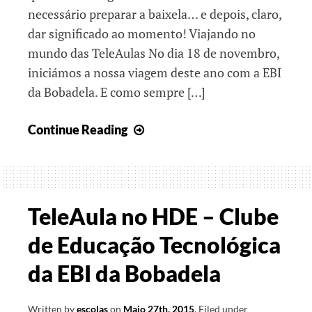
necessário preparar a baixela… e depois, claro,
dar significado ao momento! Viajando no
mundo das TeleAulas No dia 18 de novembro,
iniciámos a nossa viagem deste ano com a EBI
da Bobadela. E como sempre […]
Do
Continue Reading
S.
Martinho
ao
Natal:
TeleAula no HDE – Clube
uma
de Educação Tecnológica
viagem
de
da EBI da Bobadela
faz
de
Written by
escolas
on
Maio 27th, 2015
.
Filed under