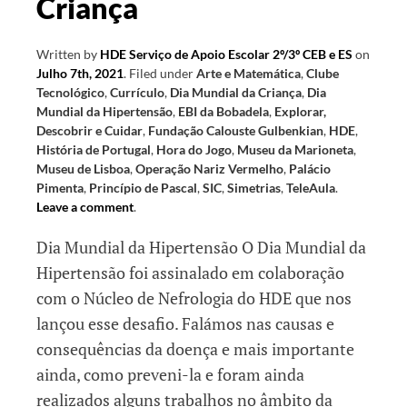
Criança
letivo
II
Written by
HDE Serviço de Apoio Escolar 2º/3º CEB e ES
on
Julho 7th, 2021
.
Filed under
Arte e Matemática
,
Clube
Tecnológico
,
Currículo
,
Dia Mundial da Criança
,
Dia
Mundial da Hipertensão
,
EBI da Bobadela
,
Explorar,
Descobrir e Cuidar
,
Fundação Calouste Gulbenkian
,
HDE
,
História de Portugal
,
Hora do Jogo
,
Museu da Marioneta
,
Museu de Lisboa
,
Operação Nariz Vermelho
,
Palácio
Pimenta
,
Princípio de Pascal
,
SIC
,
Simetrias
,
TeleAula
.
Leave a comment
.
Dia Mundial da Hipertensão O Dia Mundial da
Hipertensão foi assinalado em colaboração
com o Núcleo de Nefrologia do HDE que nos
lançou esse desafio. Falámos nas causas e
consequências da doença e mais importante
ainda, como preveni-la e foram ainda
realizados alguns trabalhos no âmbito da