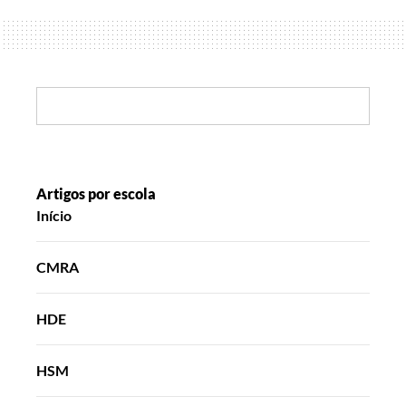
a
Escola
Search:
Artigos por escola
Início
CMRA
HDE
HSM