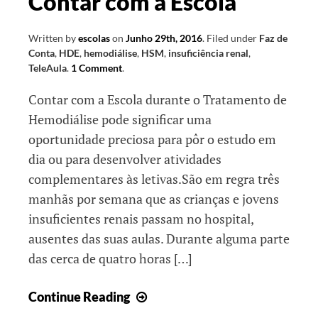
Contar com a Escola
Written by
escolas
on
Junho 29th, 2016
.
Filed under
Faz de
Conta
,
HDE
,
hemodiálise
,
HSM
,
insuficiência renal
,
TeleAula
.
1 Comment
.
Contar com a Escola durante o Tratamento de
Hemodiálise pode significar uma
oportunidade preciosa para pôr o estudo em
dia ou para desenvolver atividades
complementares às letivas.São em regra três
manhãs por semana que as crianças e jovens
insuficientes renais passam no hospital,
ausentes das suas aulas. Durante alguma parte
das cerca de quatro horas […]
Contar
Continue Reading
com