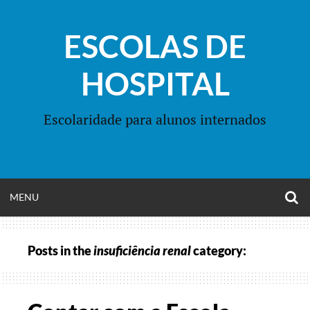
Skip
to
ESCOLAS DE
content
HOSPITAL
Escolaridade para alunos internados
O
OPEN
MENU
S
F
MENU
Posts in the
insuficiência renal
category: