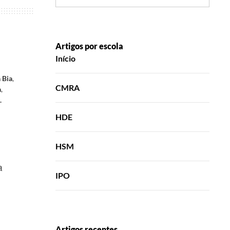
Artigos por escola
Início
 Bia
,
CMRA
a
,
.
HDE
HSM
a
IPO
Artigos recentes