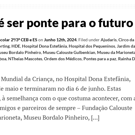
é ser ponte para o futuro
colar 2º/3º CEB e ES
on
Junho 12th, 2024
.
Filed under
Ajudaris
,
Circo da
rting
,
HDE
,
Hospital Dona Estefânia
,
Hospital dos Pequeninos
,
Jardim da
seu Bordalo Pinheiro
,
Museu Calouste Gulbenkian
,
Museu da Marionet
sboa
,
NTheias Mascotes
,
Ordem dos Médicos
,
Pontes para a paz
,
Rainha D
Mundial da Criança, no Hospital Dona Estefânia,
de maio e terminaram no dia 6 de junho. Estas
à semelhança com o que costuma acontecer, com 
amigos e parceiros de sempre – Fundação Calouste
rioneta, Museu Bordalo Pinheiro, […]