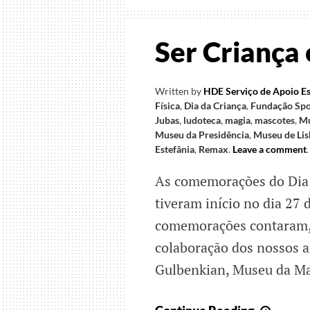
Ser Criança 
Written by
HDE Serviço de Apoio Es
Física
,
Dia da Criança
,
Fundação Spo
Jubas
,
ludoteca
,
magia
,
mascotes
,
Mu
Museu da Presidência
,
Museu de Li
Estefânia
,
Remax
.
Leave a comment
.
As comemorações do Dia 
tiveram início no dia 27 
comemorações contaram, 
colaboração dos nossos 
Gulbenkian, Museu da Ma