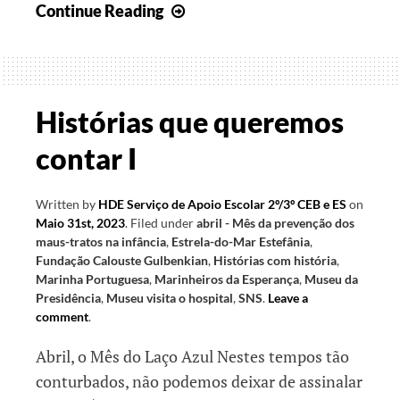
Esperança
Continue Reading
de
Abril
I
Histórias que queremos
contar I
Written by
HDE Serviço de Apoio Escolar 2º/3º CEB e ES
on
Maio 31st, 2023
.
Filed under
abril - Mês da prevenção dos
maus-tratos na infância
,
Estrela-do-Mar Estefânia
,
Fundação Calouste Gulbenkian
,
Histórias com história
,
Marinha Portuguesa
,
Marinheiros da Esperança
,
Museu da
Presidência
,
Museu visita o hospital
,
SNS
.
Leave a
comment
.
Abril, o Mês do Laço Azul Nestes tempos tão
conturbados, não podemos deixar de assinalar