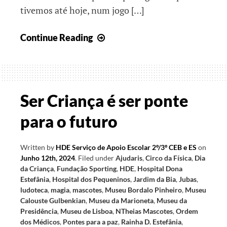
tivemos até hoje, num jogo […]
Juntos,
Continue Reading
rumo
ao
final
do
Ser Criança é ser ponte
Ano
para o futuro
Letivo
I
Written by
HDE Serviço de Apoio Escolar 2º/3º CEB e ES
on
Junho 12th, 2024
.
Filed under
Ajudaris
,
Circo da Física
,
Dia
da Criança
,
Fundação Sporting
,
HDE
,
Hospital Dona
Estefânia
,
Hospital dos Pequeninos
,
Jardim da Bia
,
Jubas
,
ludoteca
,
magia
,
mascotes
,
Museu Bordalo Pinheiro
,
Museu
Calouste Gulbenkian
,
Museu da Marioneta
,
Museu da
Presidência
,
Museu de Lisboa
,
NTheias Mascotes
,
Ordem
dos Médicos
,
Pontes para a paz
,
Rainha D. Estefânia
,