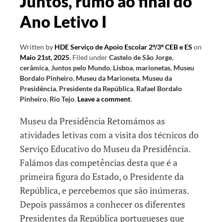
Juntos, rumo ao final do
Ano Letivo I
Written by
HDE Serviço de Apoio Escolar 2º/3º CEB e ES
on
Maio 21st, 2025
.
Filed under
Castelo de São Jorge
,
cerâmica
,
Juntos pelo Mundo
,
Lisboa
,
marionetas
,
Museu
Bordalo Pinheiro
,
Museu da Marioneta
,
Museu da
Presidência
,
Presidente da República
,
Rafael Bordalo
Pinheiro
,
Rio Tejo
.
Leave a comment
.
Museu da Presidência Retomámos as
atividades letivas com a visita dos técnicos do
Serviço Educativo do Museu da Presidência.
Falámos das competências desta que é a
primeira figura do Estado, o Presidente da
República, e percebemos que são inúmeras.
Depois passámos a conhecer os diferentes
Presidentes da República portugueses que