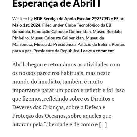
Esperança de Abril I
para
o
Written by
HDE Serviço de Apoio Escolar 2º/3º CEB e ES
on
futuro
Maio 1st, 2024
.
Filed under
Clube Tecnológico da EB
Bobadela
,
Fundação Calouste Gulbenkian
,
Museu Bordalo
Pinheiro
,
Museu Calouste Gulbenkian
,
Museu da
Marioneta
,
Museu da Presidência
,
Palácio de Belém
,
Pontes
para a paz
,
Presidente da República
.
Leave a comment
.
Abril chegou e retomámos as atividades com
os nossos parceiros habituais, mas neste
mundo do imediato, também é muito
importante parar um pouco e refletir e foi isso
que fizemos, refletindo sobre os Direitos e
Deveres das Crianças, sobre a Defesa e
Proteção dos Oceanos, sobre aqueles que
lutaram pela Liberdade e de como é […]