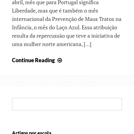
abril, mês que para Portugal significa
Liberdade, mas que é também o mês
internacional da Prevenção de Maus Tratos na
Infância, o mês do Laço Azul. Essa atribuição
resulta da repercussão que teve a iniciativa de
uma mulher norte americana, […]
Histórias
Continue Reading
que
queremos
contar
I
Search:
Artigos por escola