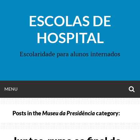
Skip
to
ESCOLAS DE
content
HOSPITAL
Escolaridade para alunos internados
O
OPEN
MENU
S
F
MENU
Posts in the
Museu da Presidência
category: