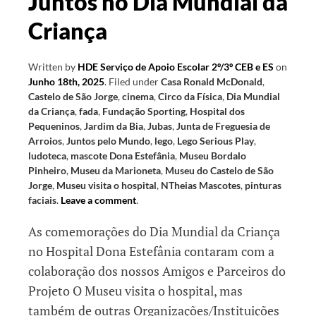
Juntos no Dia Mundial da
Criança
Written by
HDE Serviço de Apoio Escolar 2º/3º CEB e ES
on
Junho 18th, 2025
.
Filed under
Casa Ronald McDonald
,
Castelo de São Jorge
,
cinema
,
Circo da Física
,
Dia Mundial
da Criança
,
fada
,
Fundação Sporting
,
Hospital dos
Pequeninos
,
Jardim da Bia
,
Jubas
,
Junta de Freguesia de
Arroios
,
Juntos pelo Mundo
,
lego
,
Lego Serious Play
,
ludoteca
,
mascote Dona Estefânia
,
Museu Bordalo
Pinheiro
,
Museu da Marioneta
,
Museu do Castelo de São
Jorge
,
Museu visita o hospital
,
NTheias Mascotes
,
pinturas
faciais
.
Leave a comment
.
As comemorações do Dia Mundial da Criança
no Hospital Dona Estefânia contaram com a
colaboração dos nossos Amigos e Parceiros do
Projeto O Museu visita o hospital, mas
também de outras Organizações/Instituições