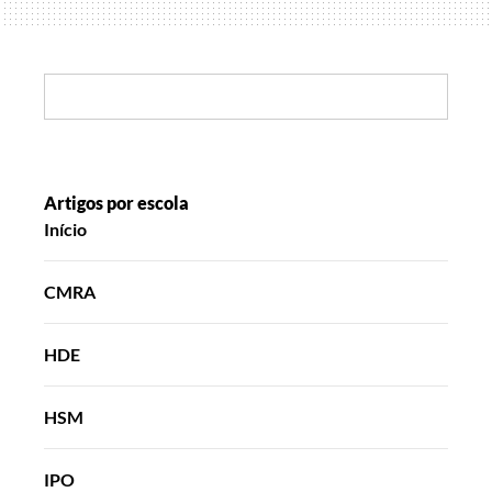
ser
ponte
para
Search:
o
futuro
Artigos por escola
Início
CMRA
HDE
HSM
IPO