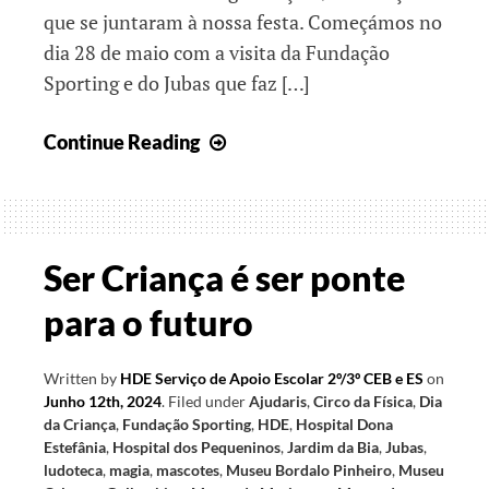
que se juntaram à nossa festa. Começámos no
dia 28 de maio com a visita da Fundação
Sporting e do Jubas que faz […]
Juntos
Continue Reading
no
Dia
Mundial
da
Ser Criança é ser ponte
Criança
para o futuro
Written by
HDE Serviço de Apoio Escolar 2º/3º CEB e ES
on
Junho 12th, 2024
.
Filed under
Ajudaris
,
Circo da Física
,
Dia
da Criança
,
Fundação Sporting
,
HDE
,
Hospital Dona
Estefânia
,
Hospital dos Pequeninos
,
Jardim da Bia
,
Jubas
,
ludoteca
,
magia
,
mascotes
,
Museu Bordalo Pinheiro
,
Museu