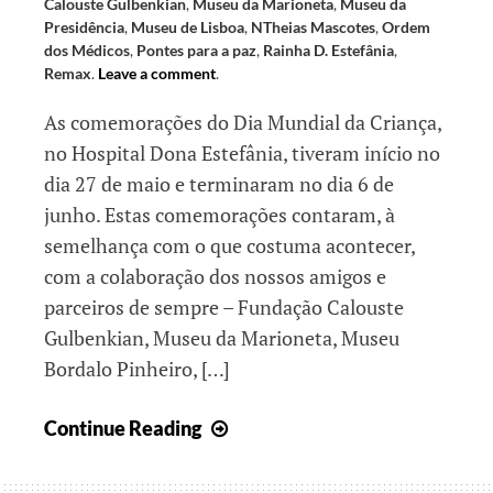
Calouste Gulbenkian
,
Museu da Marioneta
,
Museu da
Presidência
,
Museu de Lisboa
,
NTheias Mascotes
,
Ordem
dos Médicos
,
Pontes para a paz
,
Rainha D. Estefânia
,
Remax
.
Leave a comment
.
As comemorações do Dia Mundial da Criança,
no Hospital Dona Estefânia, tiveram início no
dia 27 de maio e terminaram no dia 6 de
junho. Estas comemorações contaram, à
semelhança com o que costuma acontecer,
com a colaboração dos nossos amigos e
parceiros de sempre – Fundação Calouste
Gulbenkian, Museu da Marioneta, Museu
Bordalo Pinheiro, […]
Ser
Continue Reading
Criança
é