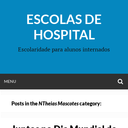
Skip
to
ESCOLAS DE
content
HOSPITAL
Escolaridade para alunos internados
O
OPEN
MENU
S
F
MENU
Posts in the
NTheias Mascotes
category: