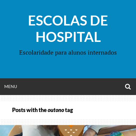
Skip
to
ESCOLAS DE
content
HOSPITAL
Escolaridade para alunos internados
O
OPEN
MENU
S
F
MENU
Posts with the
outono
tag