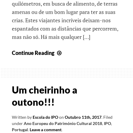
quilómetros, em busca de alimento, de terras
amenas ou de um bom lugar para ter as suas
crias. Estes viajantes incríveis deixam-nos
espantados com as distâncias que percorrem,
mas não só. Há mais qualquer […]
Conhecer
Continue Reading
e
celebrar
a
Natureza
Um cheirinho a
outono!!!
Written by
Escola do IPO
on
Outubro 11th, 2017
.
Filed
under
Ano Europeu do Património Cultural 2018
,
IPO
,
Portugal
.
Leave a comment
.